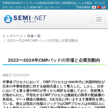
半導体/MEMS/ディスプレイのWEBEXHIBITION（WEB展示会）による製品・サービス
Translate:
のマッチングサービス SEMI-NET（セミネット）
トップページ
特集一覧
2023〜2024年CMPパッドの市場と企業別動向
2023〜2024年CMPパッドの市場と企業別動向
掲載日 2024/05/31
半導体プロセスにおいて、CMPプロセスは1990年代に米国IBM社が
日本の半導体技術に対する秘密兵器として導入した。しかし、日本
においても富士通やNECが早くから特許を出願しており、技術導入
が進められた。平坦化するCMPプロセスは微細化の限界や配線層の
多段化、ゲート構造の複雑化、3次元化に伴いますます重要性を増し
ている。例えば現在の先端ロジックではCMPプロセスは50回以上に
上ると推定されている。CMP工程が重要性を増すとともに、CMP関