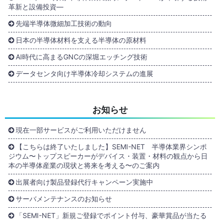
革新と設備投資―
先端半導体微細加工技術の動向
日本の半導体材料を支える半導体の原材料
AI時代に高まるGNCの深堀エッチング技術
データセンタ向け半導体冷却システムの進展
お知らせ
現在一部サービスがご利用いただけません
【こちらは終了いたしました】SEMI-NET 半導体業界シンポ
ジウム〜トップスピーカーがデバイス・装置・材料の観点から日
本の半導体産業の現状と将来を考える〜のご案内
出展者向け製品登録代行キャンペーン実施中
サーバメンテナンスのお知らせ
「SEMI-NET」新規ご登録でポイント付与、豪華賞品が当たる