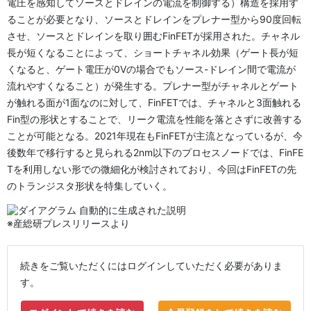
電圧を感知してソースとドレインの電流を制御する）構造を採用す
ることが必要となり、ソースとドレインをプレナー型から90度回転
させ、ソースとドレインを取り囲むFinFETが採用された。チャネル
長が短くなることによって、ショートチャネル効果（ゲート長が短
くなると、ゲート電圧が0Vの場合でもソース-ドレイン間で電流が
流れやすくなること）が発生する。プレナー型がチャネルとゲート
が触れる面が1面なのに対して、FinFETでは、チャネルと3面触れる
Fin型の形状とすることで、リーク電流を性能を落とさずに改善する
ことが可能となる。2021年現在もFinFETが主流となっているが、今
後数年で移行すると見られる2nm以下のプロセスノードでは、FinFE
Tを利用しない形での微細化が検討されており、今回はFinFETの先
のトランジスタ形状を特集していく。
※産総研プレスリリースより
続きをご覧いただくにはログインしていただく必要がありま
す。