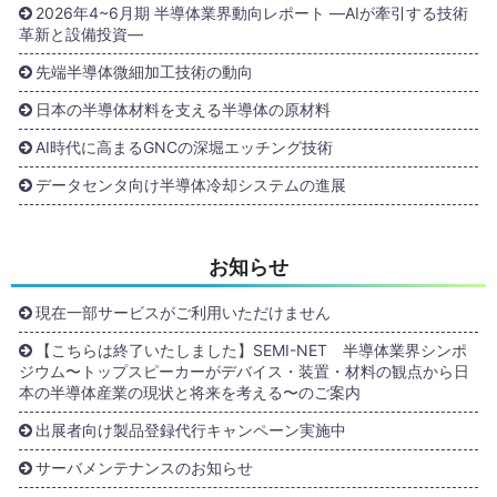
2026年4~6月期 半導体業界動向レポート ―AIが牽引する技術
革新と設備投資―
先端半導体微細加工技術の動向
日本の半導体材料を支える半導体の原材料
AI時代に高まるGNCの深堀エッチング技術
データセンタ向け半導体冷却システムの進展
お知らせ
現在一部サービスがご利用いただけません
【こちらは終了いたしました】SEMI-NET 半導体業界シンポ
ジウム〜トップスピーカーがデバイス・装置・材料の観点から日
本の半導体産業の現状と将来を考える〜のご案内
出展者向け製品登録代行キャンペーン実施中
サーバメンテナンスのお知らせ