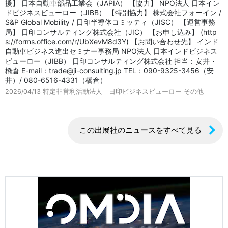
援】 日本自動車部品工業会（JAPIA） 【協力】 NPO法人 日本イン
ドビジネスビューロー（JIBB） 【特別協力】 株式会社フォーイン /
S&P Global Mobility / 日印半導体コミッティ（JISC） 【運営事務
局】 日印コンサルティング株式会社（JIC） 【お申し込み】 (http
s://forms.office.com/r/UbXevM8d3Y) 【お問い合わせ先】 インド
自動車ビジネス進出セミナー事務局 NPO法人 日本インドビジネス
ビューロー（JIBB） 日印コンサルティング株式会社 担当：安井・
橋倉 E-mail：trade@ji-consulting.jp TEL：090-9325-3456（安
井）/ 080-6516-4331（橋倉）
2026/04/13
特定非営利活動法人 日印ビジネスビューロー その他
この出展社のニュースをすべて見る