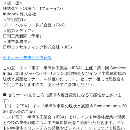
＜後 援＞
株式会社 FOURIN (フォーイン)
Indobox 株式会社
＜特別協力＞
グローバルネット株式会社（GNC）
＜協力メディア＞
日刊工業新聞（予定）
＜運営事務局＞
日印コンサルティング株式会社（JIC）
セミナー・懇親会お申込み
この度、インド電子・半導体工業会（IESA）主催「第一回 Semicon
India 2026 ジャパンパビリオン出展説明会及びインド半導体市場の
現状と展望セミナー」を開催いたします。セミナー後には懇親会も
予定しておりますので、あわせてご参加ください。
■ セミナーの見どころ（講演内容は変更になる可能性がございま
す）
【1】 【IESA】 インド半導体市場の現状と展望 & Semicon India 20
26 展示会のご紹介
インド電子・半導体工業会（IESA）より、インド半導体産業の現状
と今後の成長戦略についての最新情報をご紹介いただきます。イン
ドの半導体エコシステムの発展やビジネスチャンスについて解説い