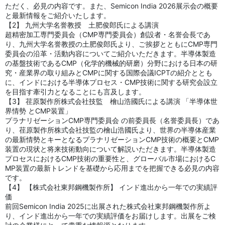
ただく、必見の内容です。また、Semicon India 2026展示会の概要
と最新情報をご紹介いたします。
【2】 九州大学名誉教授 土肥俊郎氏による講演
超精密加工専門委員会（CMP専門委員会）創設者・名誉会長であ
り、九州大学名誉教授の土肥俊郎氏より、ご挨拶とともにCMP専門
委員会の沿革・活動内容についてご紹介いただきます。半導体製造
の基盤技術であるCMP（化学的機械的研磨）分野における日本の研
究・産業界の取り組みとCMPに関する国際会議ICPTの紹介ととも
に、インドにおける半導体プロセス・CMP技術に関する研究会設立
を目指す牽引力となることにも言及します。
【3】 荏原製作所株式会社技監 檜山浩國氏による講演 「半導体世
界情勢 とCMP装置」
プラナリゼーションCMP専門委員会 の前委員長（名誉委員長）であ
り、荏原製作所株式会社技監の檜山浩國氏より、世界の半導体産業
の最新情勢とキーとなるプラナリゼーションCMP技術の概要とCMP
装置の現状と将来技術動向について解説いただきます。半導体製造
プロセスにおけるCMP技術の重要性と、グローバル市場におけるC
MP装置の最新トレンドを基礎から応用までを把握できる必見の内容
です。
【4】 【株式会社東邦鋼機製作所】 インド進出から一年での実績評
価
前回Semicon India 2025に出展された株式会社東邦鋼機製作所よ
り、インド進出から一年での実績評価をお届けします。出展をご検