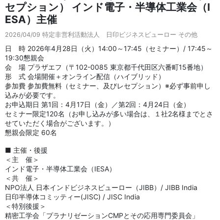
セプション） インド電子・半導体工業会（I
ESA）主催
2026/04/09
特定非営利活動法人 日印ビジネスビューロー その他
日 時 2026年4月28日（火）14:00～17:45（セミナー）/ 17:45～
19:30懇親会
会 場 プラザエフ（〒102-0085 東京都千代田区六番町15番地）
形 式 会場開催＋オンライン配信（ハイブリッド）
参加費 参加費無料（セミナー、及びレセプション）※必ず事前申し
込みが必要です。
お申込期日 第1回：4月17日（金）／第2回：4月24日（金）
セミナー限定120名（お申し込みが多い場合は、１社2名様までとさ
せていただく場合がございます。）
懇親会限定 60名
■ 主催・後援
＜主 催＞
インド電子・半導体工業会（IESA）
＜共 催＞
NPO法人 日本インドビジネスビューロー（JIBB）/ JIBB India
日印半導体コミッティー(JISC) / JISC India
＜特別後援＞
精密工学会「プラナリゼーションCMPとその応用専門委員会」