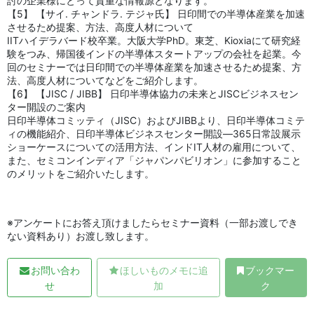
討の企業様にとって貴重な情報源となります。
【5】 【サイ. チャンドラ. テジャ氏】 日印間での半導体産業を加速
させるため提案、方法、高度人材について
IITハイデラバード校卒業。大阪大学PhD。東芝、Kioxiaにて研究経
験をつみ、帰国後インドの半導体スタートアップの会社を起業。今
回のセミナーでは日印間での半導体産業を加速させるため提案、方
法、高度人材についてなどをご紹介します。
【6】 【JISC / JIBB】 日印半導体協力の未来とJISCビジネスセン
ター開設のご案内
日印半導体コミッティ（JISC）およびJIBBより、日印半導体コミテ
ィの機能紹介、日印半導体ビジネスセンター開設―365日常設展示
ショーケースについての活用方法、インドIT人材の雇用について、
また、セミコンインディア「ジャパンパビリオン」に参加すること
のメリットをご紹介いたします。
※アンケートにお答え頂けましたらセミナー資料（一部お渡しでき
ない資料あり）お渡し致します。
お問い合わ
ほしいものメモに追
ブックマー
せ
加
ク