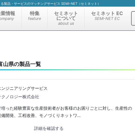
）による製品・サービスのマッチングサービス SEMI-NET（セミネット）
企業情報
特集
セミネット
セミネット EC
について
ompany
feature
SEMI-NET EC
about us
富山県の製品一覧
エンジニアリングサービス
テクノロジー株式会社
で培った経験豊富な生産技術者がお客様のお困りごとに対し、生産性の
設備開発、工程改善、モノづくりネットワ…
詳細を確認する