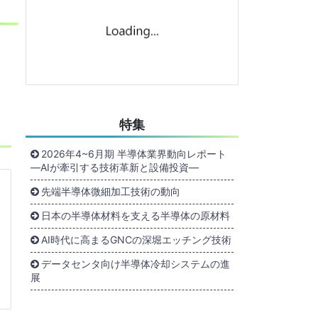
特集
2026年4~6月期 半導体業界動向レポート
―AIが牽引する技術革新と設備投資―
先端半導体微細加工技術の動向
日本の半導体材料を支える半導体の原材料
AI時代に高まるGNCの深堀エッチング技術
データセンタ向け半導体冷却システムの進
展