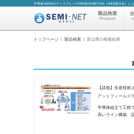
半導体/MEMS/ディスプレイのWEBEXHIBITION（WEB展示会
製品検索
Products
c
トップページ
製品検索
富山県の検索結果
【請負】生産技術
アットフィールズ
半導体組立て工程
高いライン構築、