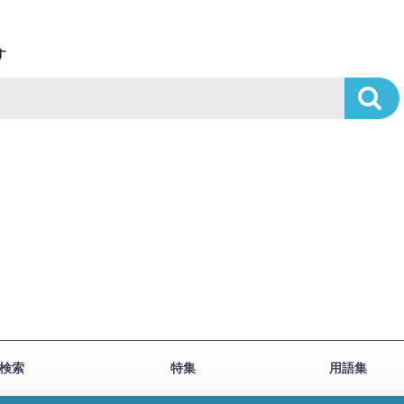
す
検索
特集
用語集