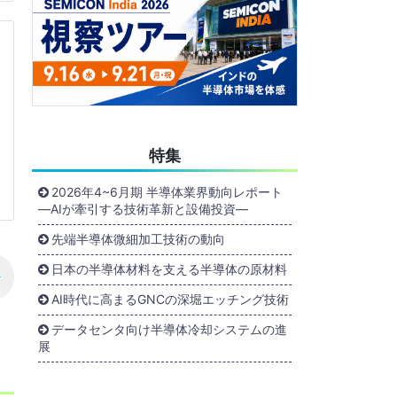
特集
2026年4~6月期 半導体業界動向レポート
―AIが牽引する技術革新と設備投資―
先端半導体微細加工技術の動向
日本の半導体材料を支える半導体の原材料
AI時代に高まるGNCの深堀エッチング技術
データセンタ向け半導体冷却システムの進
展