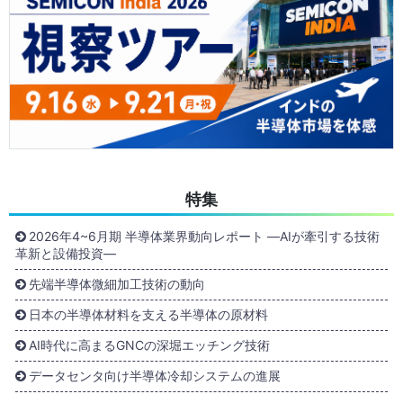
特集
2026年4~6月期 半導体業界動向レポート ―AIが牽引する技術
革新と設備投資―
先端半導体微細加工技術の動向
日本の半導体材料を支える半導体の原材料
AI時代に高まるGNCの深堀エッチング技術
データセンタ向け半導体冷却システムの進展