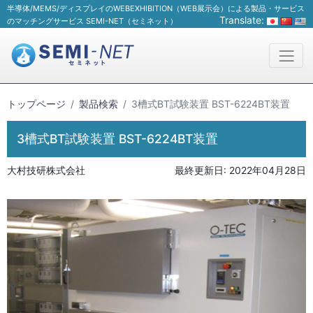
半導体/MEMS/ディスプレイのWEBEXHIBITION（WEB展示会）による製品・サービス
Translate:
のマッチングサービス SEMI-NET（セミネット）
トップページ
製品検索
3槽式BT試験装置 BST-6224BT装置
3槽式BT試験装置 BST-6224BT装置
大村技研株式会社
最終更新日:
2022年04月28日