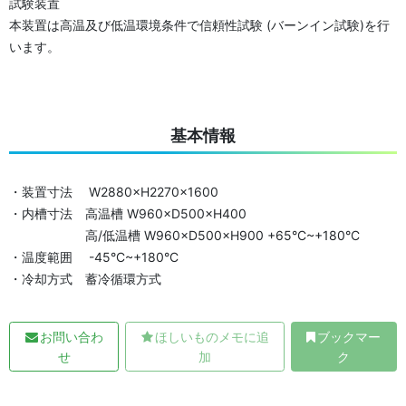
試験装置
本装置は高温及び低温環境条件で信頼性試験 (バーンイン試験)を行
います。
基本情報
・装置寸法 W2880×H2270×1600
・内槽寸法 高温槽 W960×D500×H400
高/低温槽 W960×D500×H900 +65°C~+180°C
・温度範囲 -45°C~+180°C
・冷却方式 蓄冷循環方式
お問い合わ
ほしいものメモに追
ブックマー
せ
加
ク