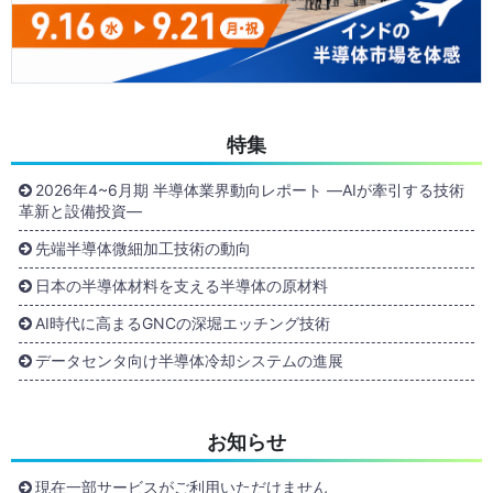
特集
2026年4~6月期 半導体業界動向レポート ―AIが牽引する技術
革新と設備投資―
先端半導体微細加工技術の動向
日本の半導体材料を支える半導体の原材料
AI時代に高まるGNCの深堀エッチング技術
データセンタ向け半導体冷却システムの進展
お知らせ
現在一部サービスがご利用いただけません