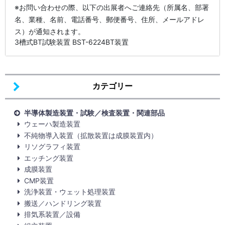
※お問い合わせの際、以下の出展者へご連絡先（所属名、部署
名、業種、名前、電話番号、郵便番号、住所、メールアドレ
ス）が通知されます。
3槽式BT試験装置 BST-6224BT装置
カテゴリー
半導体製造装置・試験／検査装置・関連部品
ウェーハ製造装置
不純物導入装置（拡散装置は成膜装置内）
リソグラフィ装置
エッチング装置
成膜装置
CMP装置
洗浄装置・ウェット処理装置
搬送／ハンドリング装置
排気系装置／設備