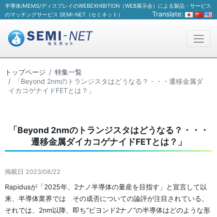
半導体/MEMS/ディスプレイのWEBEXHIBITION（WEB展示会）による製品・サービス
Translate:
のマッチングサービス SEMI-NET（セミネット）
トップページ
特集一覧
「Beyond 2nmのトランジスタはどうなる？・・・遷移金属ダ
イカコゲナイドFETとは？」
「Beyond 2nmのトランジスタはどうなる？・・・
遷移金属ダイカコゲナイドFETとは？」
掲載日 2023/08/22
Rapidusが「2025年、2ナノ半導体の量産を目指す」と宣言して以
来、半導体業界では その成否についての論評が注目されている。
それでは、2nm以降、即ち“ビヨンド2ナノ“の半導体はどのような形