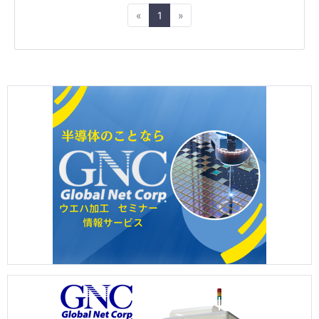
Previous
Next
«
1
»