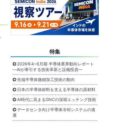
ッ
特集
2026年4~6月期 半導体業界動向レポート
―AIが牽引する技術革新と設備投資―
先端半導体微細加工技術の動向
日本の半導体材料を支える半導体の原材料
AI時代に高まるGNCの深堀エッチング技術
データセンタ向け半導体冷却システムの進
展