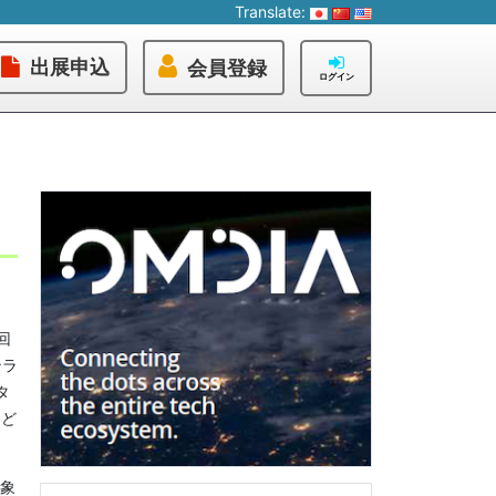
Translate:
出展申込
会員登録
ログイン
回
ンラ
タ
など
象