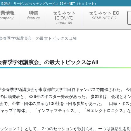
）による製品・サービスのマッチングサービス SEMI-NET（セミネット）
企業情報
特集
セミネット
セミネット EC
について
ompany
feature
SEMI-NET EC
about us
会春季学術講演会」の最大トピックスはAI!
春季学術講演会」の最大トピックスはAI!
用物理学会春季学術講演会が東京都市大学世田谷キャンパスで開催された。 今
件の口頭発表と、836件のポスター発表があった。 参加者は、会場とオ
大会で、企業・団体の展示も100社を上回る参加があった。 口頭・ポス
ギャップ半導体」、「インフォマティクス」、「AIエレクトロニクス」
ッション？）として、２つのセッションが設けられ、一つは就活生を対