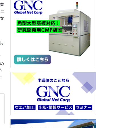
業
 二
女
共
て
め
発
と