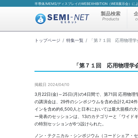
半導体/MEMS/ディスプレイのWEBEXHIBITION（WEB展示会
製品検索
Products
c
トップページ
特集一覧
「第７１回 応用物理学
「第７１回 応用物理学会
掲載日 2024/04/10
3月22日(金)～25日(月)の4日間で、第71回 応
の講演会は、29件のシンポジウムを含め合計2,424
インを含め約6,500人と日本においては最大規模の
ー発表のセッションは、13のカテゴリーと「ワイド
の特別セッションが6つ設けられた。
ノン・テクニカル・シンポジウム（コードシェア・セ