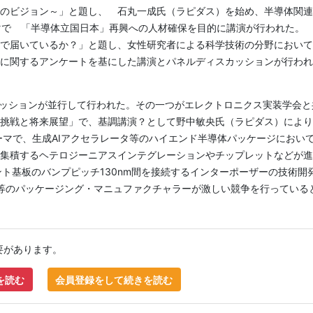
のビジョン～」と題し、 石丸一成氏（ラピダス）を始め、半導体関連
マで 「半導体立国日本」再興への人材確保を目的に講演が行われた。
で届いているか？」と題し、女性研究者による科学技術の分野において
に関するアンケートを基にした講演とパネルディスカッションが行われ
のセッションが並行して行われた。その一つがエレクトロニクス実装学会と
挑戦と将来展望」で、基調講演？として野中敏央氏（ラピダス）により
ーマで、生成AIアクセラレータ等のハイエンド半導体パッケージにおい
集積するヘテロジーニアスインテグレーションやチップレットなどが進
リント基板のバンプピッチ130nm間を接続するインターポーザーの技術開
，米Intel社等のパッケージング・マニュファクチャラーが激しい競争を行っている
要があります。
を読む
会員登録をして続きを読む