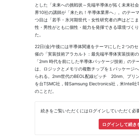
とした「未来への挑戦状～先端半導体が拓く未来社会
界10社の講師が「来たれ！半導体業界へ」。のテー
つ目は「若手・氷河期世代・女性研究者の声はどこま
性・男性がともに個性・能力を発揮できる環境づくり
た。
22日(金)午後には半導体関連をテーマにした２つ
催の「実装技術アラカルト：最先端半導体実装技術の
「2nm 時代を前にした半導体パッケージ技術」のテ
は、ロジックとメモリの複数チップを１パッケージへ
られる。2nm世代のBEOL配線ピッチ 20nm、プ
を台TSMC社，韓Samsung Electronics社
のことだ。
続きをご覧いただくにはログインしていただく必
ログインして続き