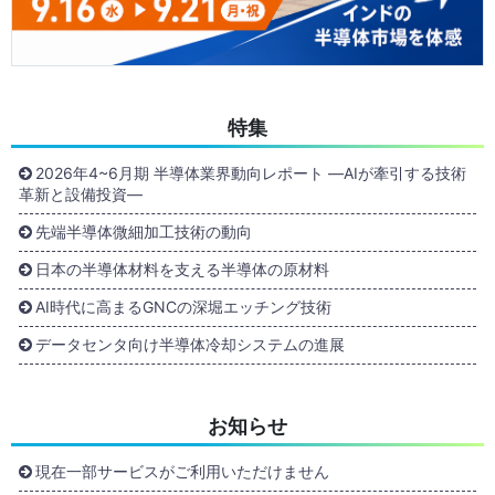
特集
2026年4~6月期 半導体業界動向レポート ―AIが牽引する技術
革新と設備投資―
先端半導体微細加工技術の動向
日本の半導体材料を支える半導体の原材料
AI時代に高まるGNCの深堀エッチング技術
データセンタ向け半導体冷却システムの進展
お知らせ
現在一部サービスがご利用いただけません