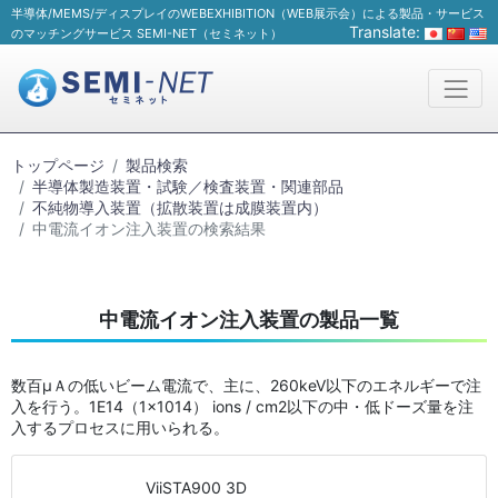
半導体/MEMS/ディスプレイのWEBEXHIBITION（WEB展示会）による製品・サービス
Translate:
のマッチングサービス SEMI-NET（セミネット）
トップページ
製品検索
半導体製造装置・試験／検査装置・関連部品
不純物導入装置（拡散装置は成膜装置内）
中電流イオン注入装置の検索結果
中電流イオン注入装置の製品一覧
数百μＡの低いビーム電流で、主に、260keV以下のエネルギーで注
入を行う。1E14（1×1014） ions / cm2以下の中・低ドーズ量を注
入するプロセスに用いられる。
ViiSTA900 3D