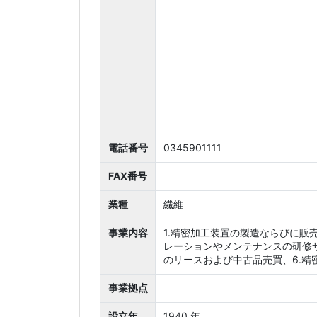
電話番号
0345901111
FAX番号
業種
繊維
事業内容
1.精密加工装置の製造ならびに販
レーションやメンテナンスの研修サ
のリースおよび中古品売買、6.精
事業拠点
設立年
1940 年