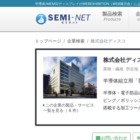
半導体/MEMS/ディスプレイのWEBEXHIBITION（WEB展示会
製品検索
Products
c
トップページ
企業検索
株式会社ディスコ
株式会社ディ
業種：繊維 所在地：東
半導体組立用「
半導体・電子部品
ピング／ポリッシ
この企業の製品・サービス
搭載する加工ツー
一覧を見る（ 8 件）
お問い合わせ