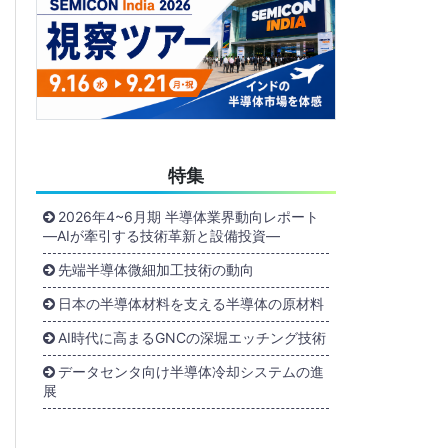
特集
2026年4~6月期 半導体業界動向レポート
―AIが牽引する技術革新と設備投資―
先端半導体微細加工技術の動向
日本の半導体材料を支える半導体の原材料
AI時代に高まるGNCの深堀エッチング技術
データセンタ向け半導体冷却システムの進
展