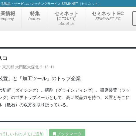
）による製品・サービスのマッチングサービス SEMI-NET（セミネット）
企業情報
特集
セミネット
セミネット EC
について
ompany
feature
SEMI-NET EC
about us
スコ
京都 大田区大森北 2-13-11
装置」と「加工ツール」のトップ企業
の切断（ダイシング）、研削（グラインディング）、研磨装置（ラッ
ング）の世界トップメーカとして、高い製品力を持つ。装置とそこに
ル（砥石）の双方を取り扱っている。
ほしいものメモに追加
ブックマーク