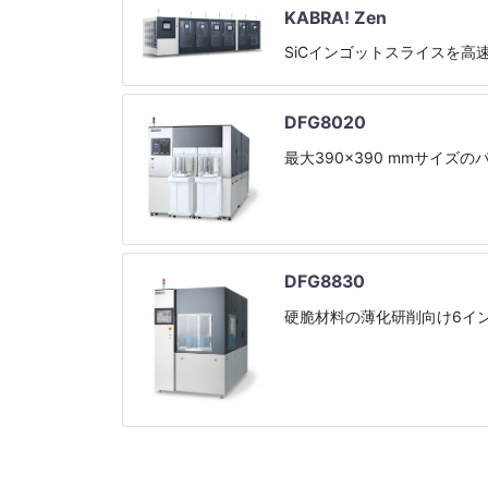
KABRA! Zen
SiCインゴットスライスを高
DFG8020
最大390×390 mmサイ
DFG8830
硬脆材料の薄化研削向け6イ