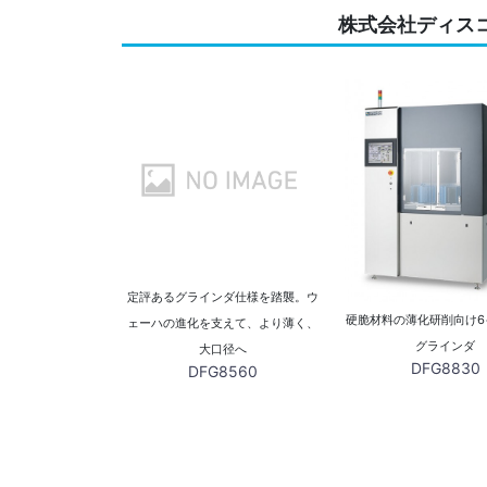
株式会社ディスコ
定評あるグラインダ仕様を踏襲。ウ
硬脆材料の薄化研削向け6
ェーハの進化を支えて、より薄く、
グラインダ
大口径へ
DFG8830
DFG8560