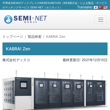
半導体/MEMS/ディスプレイのWEBEXHIBITION（WEB展示会）による製品・サービス
Translate:
のマッチングサービス SEMI-NET（セミネット）
トップページ
製品検索
KABRA! Zen
KABRA! Zen
株式会社ディスコ
最終更新日:
2021年12月10日