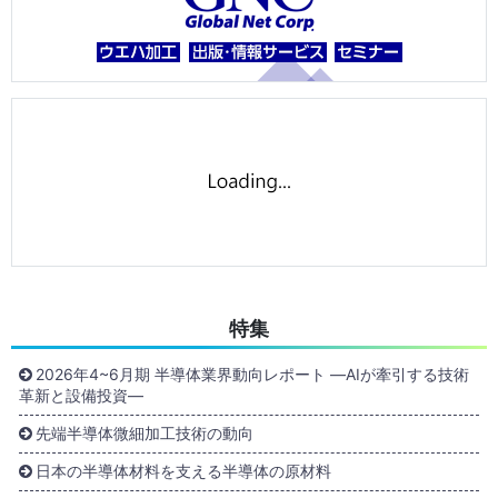
特集
2026年4~6月期 半導体業界動向レポート ―AIが牽引する技術
革新と設備投資―
先端半導体微細加工技術の動向
日本の半導体材料を支える半導体の原材料