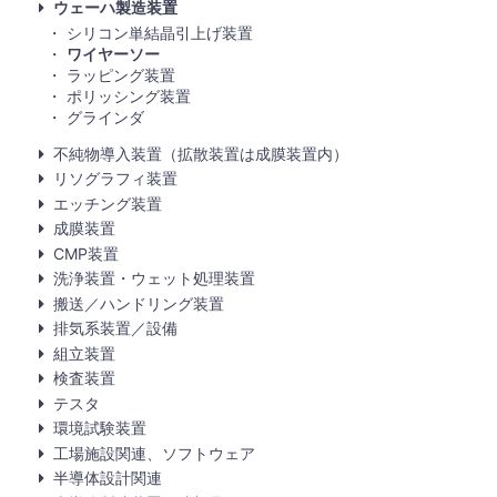
ウェーハ製造装置
シリコン単結晶引上げ装置
ワイヤーソー
ラッピング装置
ポリッシング装置
グラインダ
不純物導入装置（拡散装置は成膜装置内）
リソグラフィ装置
エッチング装置
成膜装置
CMP装置
洗浄装置・ウェット処理装置
搬送／ハンドリング装置
排気系装置／設備
組立装置
検査装置
テスタ
環境試験装置
工場施設関連、ソフトウェア
半導体設計関連