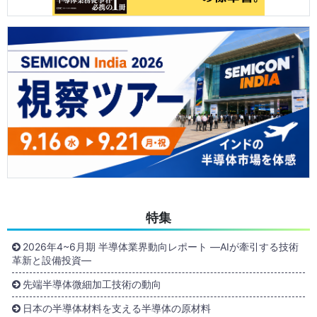
特集
2026年4~6月期 半導体業界動向レポート ―AIが牽引する技術
革新と設備投資―
先端半導体微細加工技術の動向
日本の半導体材料を支える半導体の原材料