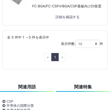
FC-BGA/FC-CSPやBGA/CSP基板向けDI装置
詳細を確認する
全 5 件中 1 ～5 件を表示中
表示件数:
件
Previous
Next
«
1
»
関連用語
関連特集
CSP
半導体の国際分業