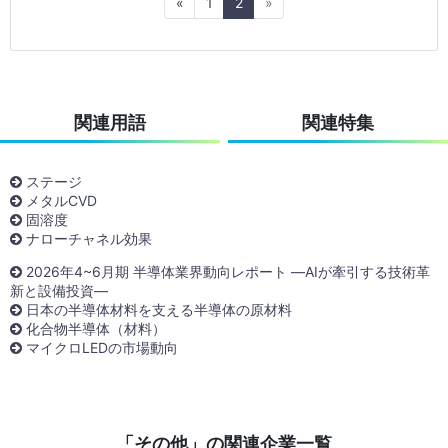
Previous
Next
«
1
2
»
関連用語
関連特集
ステージ
メタルCVD
固溶度
ナローチャネル効果
2026年4~6月期 半導体業界動向レポート ―AIが牽引する技術革
新と設備投資―
日本の半導体材料を支える半導体の原材料
化合物半導体（材料）
マイクロLEDの市場動向
「その他」の関連企業一覧