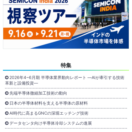
特集
2026年4~6月期 半導体業界動向レポート ―AIが牽引する技術
革新と設備投資―
先端半導体微細加工技術の動向
日本の半導体材料を支える半導体の原材料
AI時代に高まるGNCの深堀エッチング技術
データセンタ向け半導体冷却システムの進展