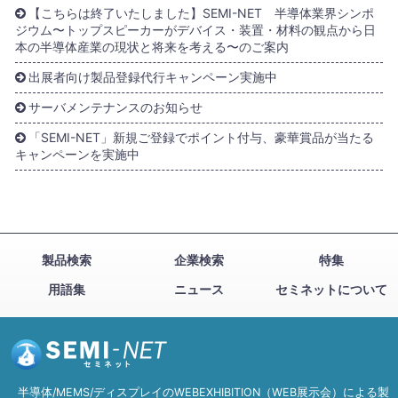
【こちらは終了いたしました】SEMI-NET 半導体業界シンポ
ジウム〜トップスピーカーがデバイス・装置・材料の観点から日
本の半導体産業の現状と将来を考える〜のご案内
出展者向け製品登録代行キャンペーン実施中
サーバメンテナンスのお知らせ
「SEMI-NET」新規ご登録でポイント付与、豪華賞品が当たる
キャンペーンを実施中
製品検索
企業検索
特集
用語集
ニュース
セミネットについて
半導体/MEMS/ディスプレイのWEBEXHIBITION（WEB展示会）による製