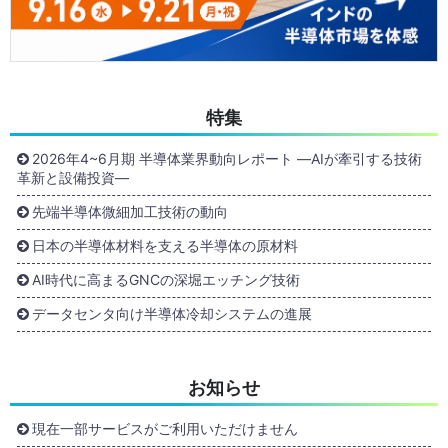
特集
2026年4~6月期 半導体業界動向レポート ―AIが牽引する技術
革新と設備投資―
先端半導体微細加工技術の動向
日本の半導体材料を支える半導体の原材料
AI時代に高まるGNCの深堀エッチング技術
データセンタ向け半導体冷却システムの進展
お知らせ
現在一部サービスがご利用いただけません