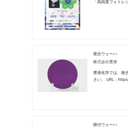
「高純度フォトレ
複合ウェーハ
株式会社豊港
豊港化学では、複合
さい。 URL：https:/
膜付ウェーハ