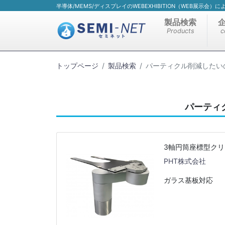
半導体/MEMS/ディスプレイのWEBEXHIBITION（WEB展示会
製品検索
Products
c
トップページ
製品検索
パーティクル削減したい
パーティ
3軸円筒座標型ク
PHT株式会社
ガラス基板対応