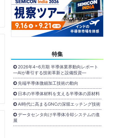
特集
2026年4~6月期 半導体業界動向レポート
―AIが牽引する技術革新と設備投資―
先端半導体微細加工技術の動向
日本の半導体材料を支える半導体の原材料
AI時代に高まるGNCの深堀エッチング技術
データセンタ向け半導体冷却システムの進
展