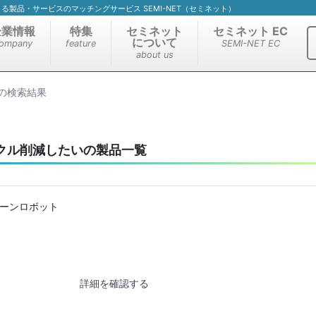
）による製品・サービスのマッチングサービス SEMI-NET（セミネット）
企業情報
特集
セミネット
セミネット EC
について
ompany
feature
SEMI-NET EC
about us
の検索結果
クル削減したいの製品一覧
リーンロボット
詳細を確認する