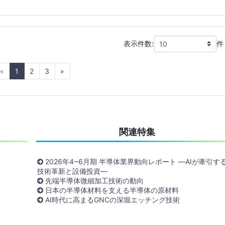
表示件数:
件
Previous
Next
«
1
2
3
»
関連特集
2026年4~6月期 半導体業界動向レポート ―AIが牽引す
技術革新と設備投資―
先端半導体微細加工技術の動向
日本の半導体材料を支える半導体の原材料
AI時代に高まるGNCの深堀エッチング技術