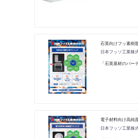
石英向けフッ素樹
日本フッソ工業株
「石英基材のパー
電子材料向け高純
日本フッソ工業株