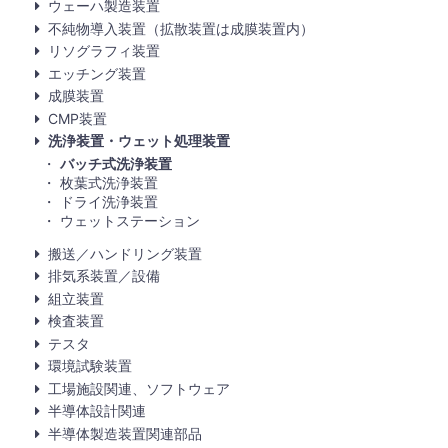
ウェーハ製造装置
不純物導入装置（拡散装置は成膜装置内）
リソグラフィ装置
エッチング装置
成膜装置
CMP装置
洗浄装置・ウェット処理装置
バッチ式洗浄装置
枚葉式洗浄装置
ドライ洗浄装置
ウェットステーション
搬送／ハンドリング装置
排気系装置／設備
組立装置
検査装置
テスタ
環境試験装置
工場施設関連、ソフトウェア
半導体設計関連
半導体製造装置関連部品