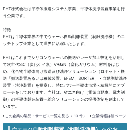
PHT株式会社は半導体搬送システム事業、半導体洗浄装置事業を行
う企業です。
特徴
PHTは半導体業界の中でウェーハ自動剥離装置（剥離洗浄機）のニ
ッチトップ企業として世界に活躍いたします。
PHTはこれまでシリコンウェーハの搬送やレーザ加工技術を活用し
て次世代SiC（炭化ケイ素）やGaN（窒化ガリウム）材料をはじ
め、化合物半導体向け搬送及び洗浄ソリューション（ロボット・搬
送「搬送装置あるいは移載装置、EFEM、SORTER」・自動剥離洗浄
装置・洗浄装置）を提案し、特にパワー半導体市場へ積極的にアプ
ローチをしております。当社は、省エネ向け（電気自動車、電力制
御）の半導体製造装置へ総合ソリューションの提供体制を創出して
います。
この企業の製品・サービス一覧を見る（ 10 件）
企業情報詳細ページ
ウェーハ自動剥離装置（剥離洗浄機） へのお