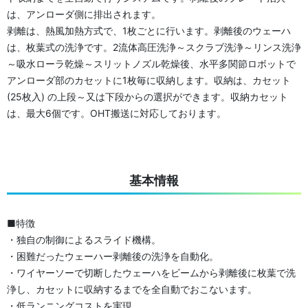
は、アンローダ側に排出されます。
剥離は、熱風加熱方式で、1枚ごとに行います。剥離後のウェーハ
は、枚葉式の洗浄です。2流体高圧洗浄～スクラブ洗浄～リンス洗浄
～吸水ローラ乾燥～スリットノズル乾燥後、水平多関節ロボットで
アンローダ部のカセットに1枚毎に収納します。収納は、カセット
(25枚入) の上段～又は下段からの選択ができます。収納カセット
は、最大6個です。OHT搬送に対応しております。
基本情報
■特徴
・独自の制御によるスライド機構。
・困難だったウェーハー剥離後の洗浄を自動化。
・ワイヤーソーで切断したウェーハをビームから剥離後に枚葉で洗
浄し、カセットに収納するまでを全自動でおこないます。
・低ランニングコストを実現。