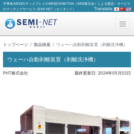
半導体/MEMS/ディスプレイのWEBEXHIBITION（WEB展示会）による製品・サービス
Translate:
のマッチングサービス SEMI-NET（セミネット）
トップページ
製品検索
ウェーハ自動剥離装置（剥離洗浄機）
ウェーハ自動剥離装置（剥離洗浄機）
PHT株式会社
最終更新日:
2024年05月02日