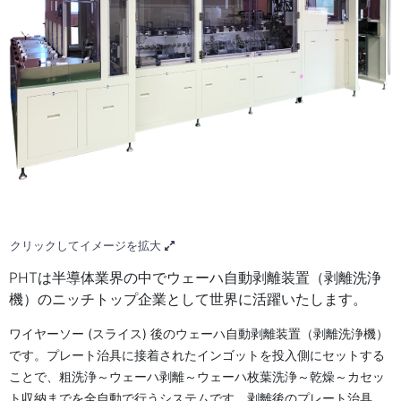
クリックしてイメージを拡大
PHTは半導体業界の中でウェーハ自動剥離装置（剥離洗浄
機）のニッチトップ企業として世界に活躍いたします。
ワイヤーソー (スライス) 後のウェーハ自動剥離装置（剥離洗浄機）
です。プレート治具に接着されたインゴットを投入側にセットする
ことで、粗洗浄～ウェーハ剥離～ウェーハ枚葉洗浄～乾燥～カセッ
ト収納までを全自動で行うシステムです。剥離後のプレート治具