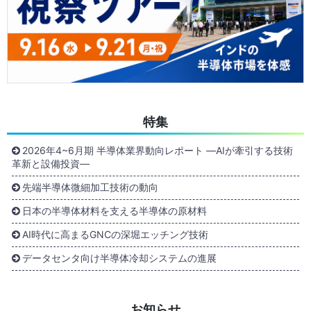
特集
2026年4~6月期 半導体業界動向レポート ―AIが牽引する技術
革新と設備投資―
先端半導体微細加工技術の動向
日本の半導体材料を支える半導体の原材料
AI時代に高まるGNCの深堀エッチング技術
データセンタ向け半導体冷却システムの進展
お知らせ