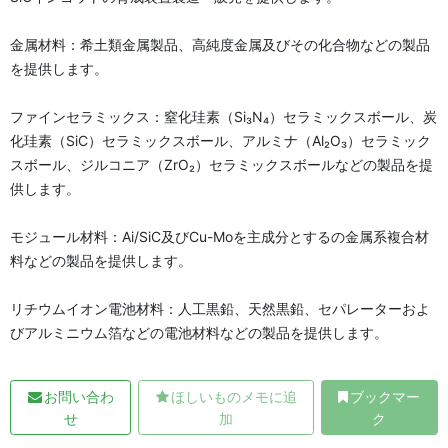
金属材料：希土類金属製品、高純度金属及びその化合物などの製品
を提供します。
ファインセラミックス：窒化珪素（Si₃N₄）セラミックスボール、炭
化珪素（SiC）セラミックスボール、アルミナ（Al₂O₃）セラミック
スボール、ジルコニア（ZrO₂）セラミックスボールなどの製品を提
供します。
モジュール材料：Ai/SiC及びCu-Moを主成分とするの金属系複合材
料などの製品を提供します。
リチウムイオン電池材料：人工黒鉛、天然黒鉛、セパレーターおよ
びアルミニウム箔などの電池材料などの製品を提供します。
お問い合わ
ほしいものメモに追
ブックマー
せ
加
ク