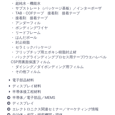
超純水・機能水
サブストレート（パッケージ基板）／インターポーザ
TAB・COFテープ 接着剤 接着テープ
接着剤 接着テープ
アンダーフィル
ボンディングワイヤ
リードフレーム
はんだボール
封止樹脂
セラミックパッケージ
フリップチップ用エポキシ樹脂封止材
バックグラインディングプロセス用テープ/ウエハレベル
CSP用裏面保護フィルム
ダイシング／ダイボンディング用フィルム
その他フィルム
電子部品材料
ディスプレイ材料
半導体後工程材料
半導体／電子部品／MEMS
ディスプレイ
エレクトロニクス関連セミナー／マーケティング情報
自治体・省庁・研究機関・団体