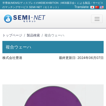
半導体/MEMS/ディスプレイのWEBEXHIBITION（WEB展示会）による製品・サービス
Translate:
のマッチングサービス SEMI-NET（セミネット）
トップページ
製品検索
複合ウェーハ
複合ウェーハ
株式会社豊港
最終更新日:
2024年06月07日