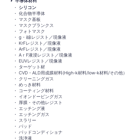
半導体材料
シリコン
化合物半導体
マスク基板
マスクブランクス
フォトマスク
g・i線レジスト／現像液
KrFレジスト／現像液
ArFレジスト／現像液
AｒF液浸レジスト／現像液
EUVレジスト／現像液
ターゲット材
CVD・ALD用成膜材料(High-k材料/low-k材料/その他）
クリーニングガス
めっき材料
コーティング材料
イオンドーピングガス
厚膜・その他レジスト
エッチング液
エッチングガス
スラリー
パッド
パッドコンディショナ
洗浄液