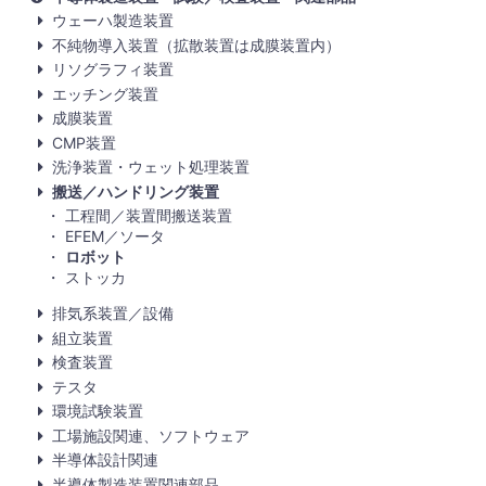
ウェーハ製造装置
不純物導入装置（拡散装置は成膜装置内）
リソグラフィ装置
エッチング装置
成膜装置
CMP装置
洗浄装置・ウェット処理装置
搬送／ハンドリング装置
工程間／装置間搬送装置
EFEM／ソータ
ロボット
ストッカ
排気系装置／設備
組立装置
検査装置
テスタ
環境試験装置
工場施設関連、ソフトウェア
半導体設計関連
半導体製造装置関連部品