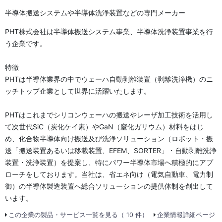
半導体搬送システムや半導体洗浄装置などの専門メーカー
PHT株式会社は半導体搬送システム事業、半導体洗浄装置事業を行
う企業です。
特徴
PHTは半導体業界の中でウェーハ自動剥離装置（剥離洗浄機）のニ
ッチトップ企業として世界に活躍いたします。
PHTはこれまでシリコンウェーハの搬送やレーザ加工技術を活用し
て次世代SiC（炭化ケイ素）やGaN（窒化ガリウム）材料をはじ
め、化合物半導体向け搬送及び洗浄ソリューション（ロボット・搬
送「搬送装置あるいは移載装置、EFEM、SORTER」・自動剥離洗浄
装置・洗浄装置）を提案し、特にパワー半導体市場へ積極的にアプ
ローチをしております。当社は、省エネ向け（電気自動車、電力制
御）の半導体製造装置へ総合ソリューションの提供体制を創出して
います。
この企業の製品・サービス一覧を見る（ 10 件）
企業情報詳細ページ