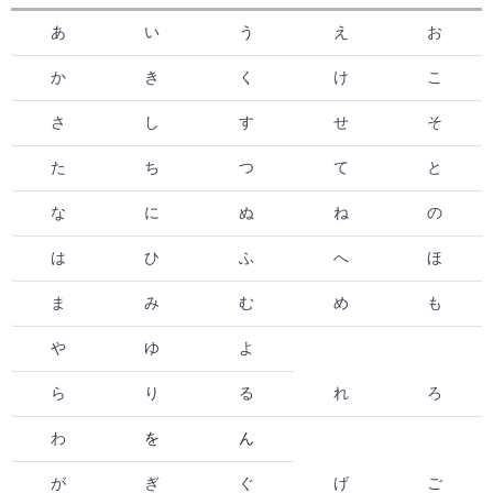
あ
い
う
え
お
か
き
く
け
こ
さ
し
す
せ
そ
た
ち
つ
て
と
な
に
ぬ
ね
の
は
ひ
ふ
へ
ほ
ま
み
む
め
も
や
ゆ
よ
ら
り
る
れ
ろ
わ
を
ん
が
ぎ
ぐ
げ
ご