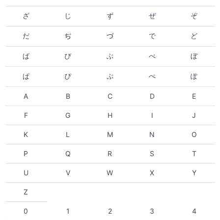
ざ
じ
ず
ぜ
ぞ
だ
ぢ
づ
で
ど
ば
び
ぶ
べ
ぼ
ぱ
ぴ
ぷ
ぺ
ぽ
A
B
C
D
E
F
G
H
I
J
K
L
M
N
O
P
Q
R
S
T
U
V
W
X
Y
Z
0
1
2
3
4