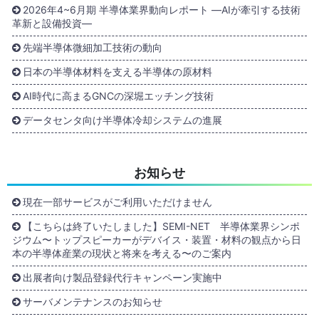
2026年4~6月期 半導体業界動向レポート ―AIが牽引する技術
革新と設備投資―
先端半導体微細加工技術の動向
日本の半導体材料を支える半導体の原材料
AI時代に高まるGNCの深堀エッチング技術
データセンタ向け半導体冷却システムの進展
お知らせ
現在一部サービスがご利用いただけません
【こちらは終了いたしました】SEMI-NET 半導体業界シンポ
ジウム〜トップスピーカーがデバイス・装置・材料の観点から日
本の半導体産業の現状と将来を考える〜のご案内
出展者向け製品登録代行キャンペーン実施中
サーバメンテナンスのお知らせ