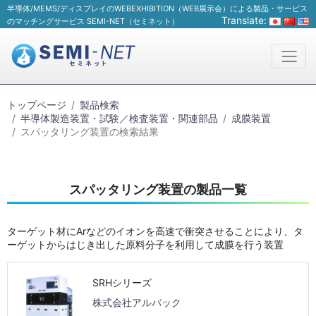
半導体/MEMS/ディスプレイのWEBEXHIBITION（WEB展示会）による製品・サービス
Translate:
のマッチングサービス SEMI-NET（セミネット）
トップページ
製品検索
半導体製造装置・試験／検査装置・関連部品
成膜装置
スパッタリング装置の検索結果
スパッタリング装置の製品一覧
ターゲット材にArなどのイオンを高速で衝突させることにより、タ
ーゲットからはじき出した原料分子を利用して成膜を行う装置
SRHシリーズ
株式会社アルバック