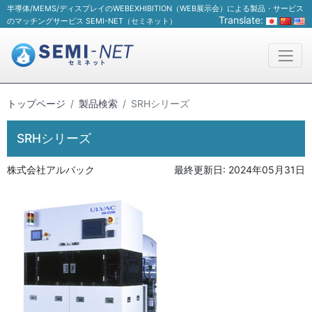
半導体/MEMS/ディスプレイのWEBEXHIBITION（WEB展示会）による製品・サービス
Translate:
のマッチングサービス SEMI-NET（セミネット）
トップページ
製品検索
SRHシリーズ
SRHシリーズ
株式会社アルバック
最終更新日:
2024年05月31日