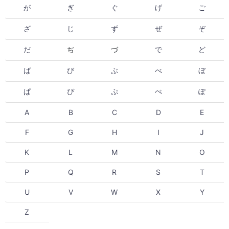
が
ぎ
ぐ
げ
ご
ざ
じ
ず
ぜ
ぞ
だ
ぢ
づ
で
ど
ば
び
ぶ
べ
ぼ
ぱ
ぴ
ぷ
ぺ
ぽ
A
B
C
D
E
F
G
H
I
J
K
L
M
N
O
P
Q
R
S
T
U
V
W
X
Y
Z