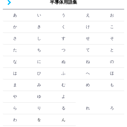
半導体用語集
あ
い
う
え
お
か
き
く
け
こ
さ
し
す
せ
そ
た
ち
つ
て
と
な
に
ぬ
ね
の
は
ひ
ふ
へ
ほ
ま
み
む
め
も
や
ゆ
よ
ら
り
る
れ
ろ
わ
を
ん