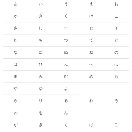
あ
い
う
え
お
か
き
く
け
こ
さ
し
す
せ
そ
た
ち
つ
て
と
な
に
ぬ
ね
の
は
ひ
ふ
へ
ほ
ま
み
む
め
も
や
ゆ
よ
ら
り
る
れ
ろ
わ
を
ん
が
ぎ
ぐ
げ
ご