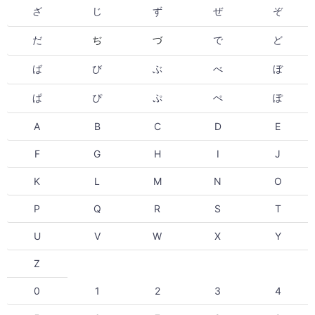
ざ
じ
ず
ぜ
ぞ
だ
ぢ
づ
で
ど
ば
び
ぶ
べ
ぼ
ぱ
ぴ
ぷ
ぺ
ぽ
A
B
C
D
E
F
G
H
I
J
K
L
M
N
O
P
Q
R
S
T
U
V
W
X
Y
Z
0
1
2
3
4