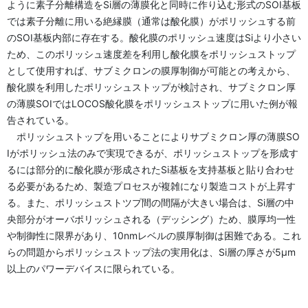
ように素子分離構造をSi層の薄膜化と同時に作り込む形式のSOI基板
では素子分離に用いる絶縁膜（通常は酸化膜）がポリッシュする前
のSOI基板内部に存在する。酸化膜のポリッシュ速度はSiより小さい
ため、このポリッシュ速度差を利用し酸化膜をポリッシュストップ
として使用すれば、サブミクロンの膜厚制御が可能との考えから、
酸化膜を利用したポリッシュストップが検討され、サブミクロン厚
の薄膜SOIではLOCOS酸化膜をポリッシュストップに用いた例が報
告されている。
ポリッシュストップを用いることによりサブミクロン厚の薄膜SO
Iがポリッシュ法のみで実現できるが、ポリッシュストップを形成す
るには部分的に酸化膜が形成されたSi基板を支持基板と貼り合わせ
る必要があるため、製造プロセスが複雑になり製造コストが上昇す
る。また、ポリッシュストツプ間の間隔が大きい場合は、Si層の中
央部分がオーバポリッシュされる（デッシング）ため、膜厚均一性
や制御性に限界があり、10nmレベルの膜厚制御は困難である。これ
らの問題からポリッシュストップ法の実用化は、Si層の厚さが5μm
以上のパワーデバイスに限られている。