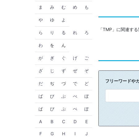
ま
み
む
め
も
や
ゆ
よ
「TMP」に関連す
ら
り
る
れ
ろ
わ
を
ん
が
ぎ
ぐ
げ
ご
ざ
じ
ず
ぜ
ぞ
フリーワードや
だ
ぢ
づ
で
ど
ば
び
ぶ
べ
ぼ
ぱ
ぴ
ぷ
ぺ
ぽ
A
B
C
D
E
F
G
H
I
J