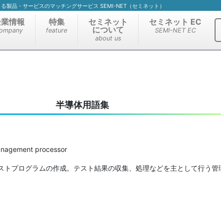
）による製品・サービスのマッチングサービス SEMI-NET（セミネット）
企業情報
特集
セミネット
セミネット EC
について
ompany
feature
SEMI-NET EC
about us
半導体用語集
agement processor
ストプログラムの作成。テスト結果の収集、処理などを主として行う管