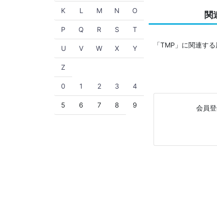
K
L
M
N
O
関
P
Q
R
S
T
「TMP」に関連す
U
V
W
X
Y
Z
0
1
2
3
4
5
6
7
8
9
会員登