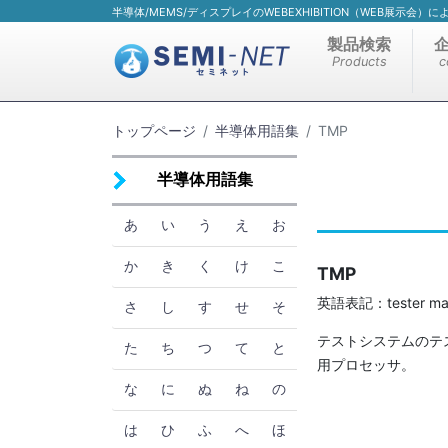
半導体/MEMS/ディスプレイのWEBEXHIBITION（WEB展示会
製品検索
Products
c
トップページ
半導体用語集
TMP
半導体用語集
あ
い
う
え
お
か
き
く
け
こ
TMP
英語表記：tester man
さ
し
す
せ
そ
テストシステムのテ
た
ち
つ
て
と
用プロセッサ。
な
に
ぬ
ね
の
は
ひ
ふ
へ
ほ