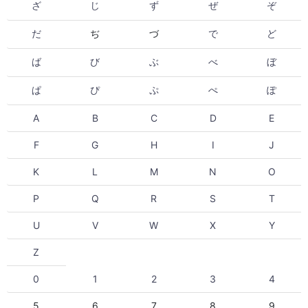
ざ
じ
ず
ぜ
ぞ
だ
ぢ
づ
で
ど
ば
び
ぶ
べ
ぼ
ぱ
ぴ
ぷ
ぺ
ぽ
A
B
C
D
E
F
G
H
I
J
K
L
M
N
O
P
Q
R
S
T
U
V
W
X
Y
Z
0
1
2
3
4
5
6
7
8
9