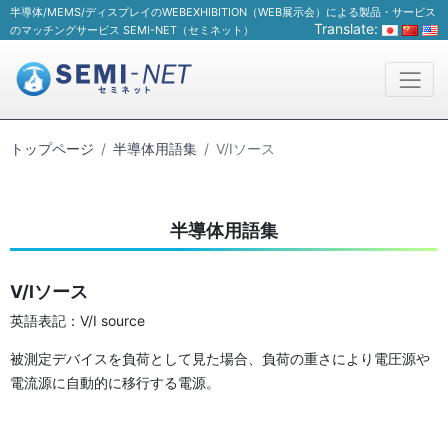
半導体/MEMS/ディスプレイのWEBEXHIBITION（WEB展示会）による製品・サービス
Translate:
のマッチングサービス SEMI-NET（セミネット）
トップページ
半導体用語集
V/Iソース
半導体用語集
V/Iソース
英語表記：V/I source
被測定デバイスを負荷として見た場合、負荷の重さにより電圧源や
電流源に自動的に移行する電源。