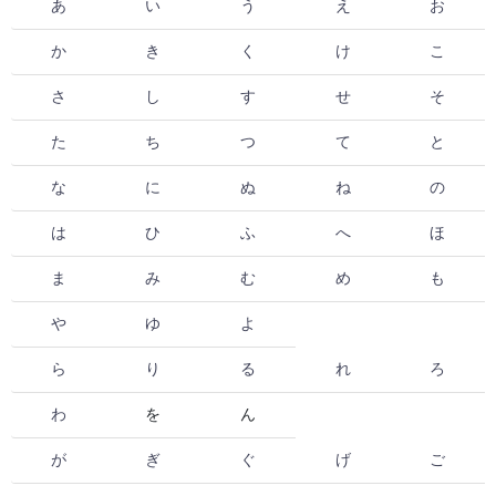
あ
い
う
え
お
か
き
く
け
こ
さ
し
す
せ
そ
た
ち
つ
て
と
な
に
ぬ
ね
の
は
ひ
ふ
へ
ほ
ま
み
む
め
も
や
ゆ
よ
ら
り
る
れ
ろ
わ
を
ん
が
ぎ
ぐ
げ
ご