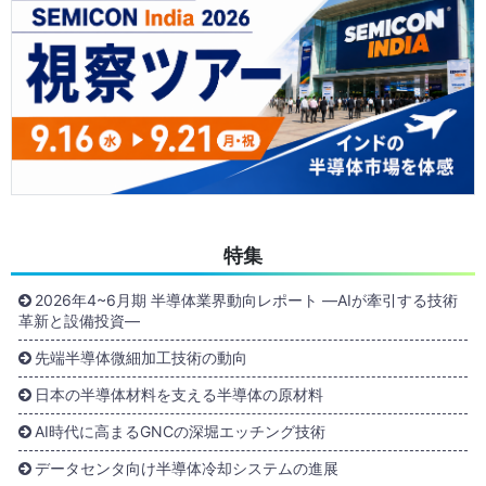
特集
2026年4~6月期 半導体業界動向レポート ―AIが牽引する技術
革新と設備投資―
先端半導体微細加工技術の動向
日本の半導体材料を支える半導体の原材料
AI時代に高まるGNCの深堀エッチング技術
データセンタ向け半導体冷却システムの進展