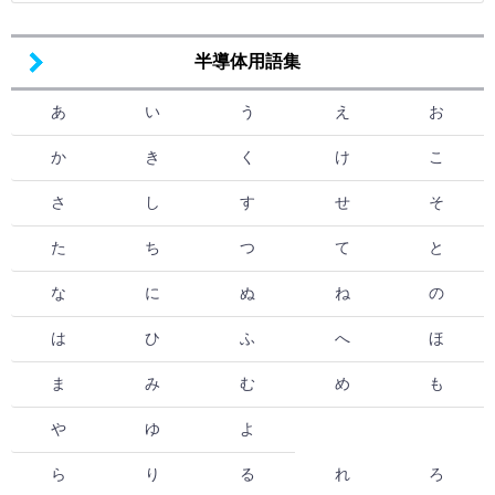
半導体用語集
あ
い
う
え
お
か
き
く
け
こ
さ
し
す
せ
そ
た
ち
つ
て
と
な
に
ぬ
ね
の
は
ひ
ふ
へ
ほ
ま
み
む
め
も
や
ゆ
よ
ら
り
る
れ
ろ