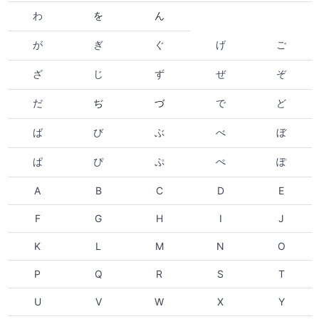
わ
を
ん
が
ぎ
ぐ
げ
ご
ざ
じ
ず
ぜ
ぞ
だ
ぢ
づ
で
ど
ば
び
ぶ
べ
ぼ
ぱ
ぴ
ぷ
ぺ
ぽ
A
B
C
D
E
F
G
H
I
J
K
L
M
N
O
P
Q
R
S
T
U
V
W
X
Y