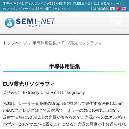
半導体/MEMS/ディスプレイのWEBEXHIBITION（WEB展示会）による製品・サービス
Translate:
のマッチングサービス SEMI-NET（セミネット）
トップページ
半導体用語集
EUV露光リソグラフィ
半導体用語集
EUV露光リソグラフィ
英語表記：Extremly Ultra Violet Lithography
光源は、レーザー光を錫のDropletに照射して発生する波長13.5nm
のEUV光。レンズは全て反射系で、ミラーの数は10枚以上になり、
反射する毎に30％以上の光量が落ちるので、光源からのエネルギの
わずか1-2％がウエハに届くことになる。光源の輝度が十分得られれ