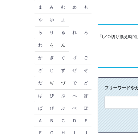
ま
み
む
め
も
や
ゆ
よ
ら
り
る
れ
ろ
「I／O切り換え時
わ
を
ん
が
ぎ
ぐ
げ
ご
ざ
じ
ず
ぜ
ぞ
だ
ぢ
づ
で
ど
フリーワードや
ば
び
ぶ
べ
ぼ
ぱ
ぴ
ぷ
ぺ
ぽ
A
B
C
D
E
F
G
H
I
J