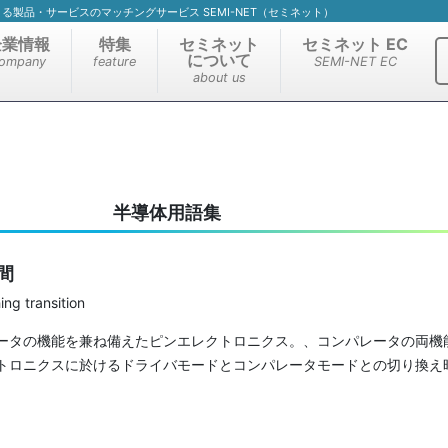
）による製品・サービスのマッチングサービス SEMI-NET（セミネット）
企業情報
特集
セミネット
セミネット EC
について
ompany
feature
SEMI-NET EC
about us
半導体用語集
間
g transition
ータの機能を兼ね備えたピンエレクトロニクス。、コンパレータの両機
トロニクスに於けるドライバモードとコンパレータモードとの切り換え