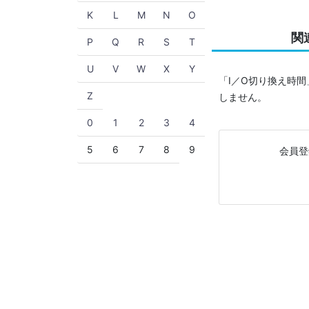
K
L
M
N
O
関
P
Q
R
S
T
U
V
W
X
Y
「I／O切り換え時
Z
しません。
0
1
2
3
4
5
6
7
8
9
会員登