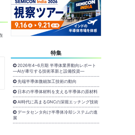
在
特集
2026年4~6月期 半導体業界動向レポート
―AIが牽引する技術革新と設備投資―
先端半導体微細加工技術の動向
日本の半導体材料を支える半導体の原材料
AI時代に高まるGNCの深堀エッチング技術
データセンタ向け半導体冷却システムの進
展