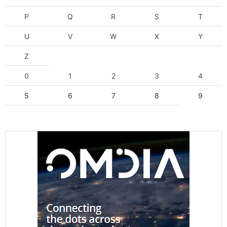
P
Q
R
S
T
U
V
W
X
Y
Z
0
1
2
3
4
5
6
7
8
9