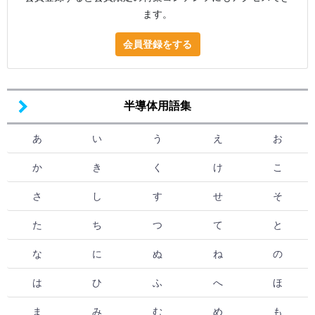
ます。
会員登録をする
半導体用語集
あ
い
う
え
お
か
き
く
け
こ
さ
し
す
せ
そ
た
ち
つ
て
と
な
に
ぬ
ね
の
は
ひ
ふ
へ
ほ
ま
み
む
め
も