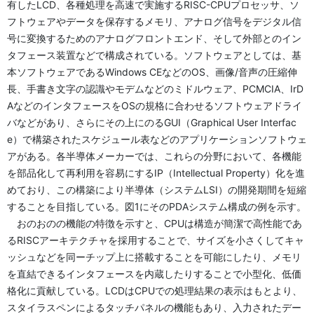
有したLCD、各種処理を高速で実施するRISC-CPUプロセッサ、ソ
フトウェアやデータを保存するメモリ、アナログ信号をデジタル信
号に変換するためのアナログフロントエンド、そして外部とのイン
タフェース装置などで構成されている。ソフトウェアとしては、基
本ソフトウェアであるWindows CEなどのOS、画像/音声の圧縮伸
長、手書き文字の認識やモデムなどのミドルウェア、PCMCIA、IrD
AなどのインタフェースをOSの規格に合わせるソフトウェアドライ
バなどがあり、さらにその上にのるGUI（Graphical User Interfac
e）で構築されたスケジュール表などのアプリケーションソフトウェ
アがある。各半導体メーカーでは、これらの分野において、各機能
を部品化して再利用を容易にするIP（Intellectual Property）化を進
めており、この構築により半導体（システムLSI）の開発期間を短縮
することを目指している。図1にそのPDAシステム構成の例を示す。
おのおのの機能の特徴を示すと、CPUは構造が簡潔で高性能であ
るRISCアーキテクチャを採用することで、サイズを小さくしてキャ
ッシュなどを同ーチップ上に搭載することを可能にしたり、メモリ
を直結できるインタフェースを内蔵したりすることで小型化、低価
格化に貢献している。LCDはCPUでの処理結果の表示はもとより、
スタイラスペンによるタッチパネルの機能もあり、入力されたデー