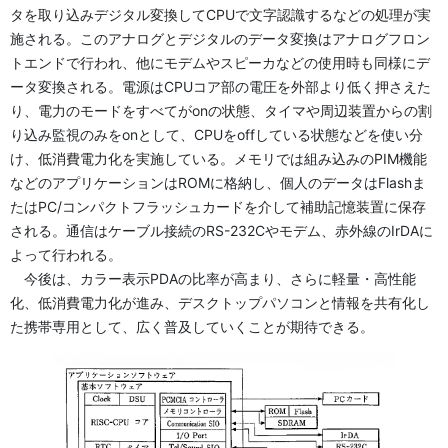
タを取り込みデジタル変換してCPUで文字認識するなどの処理が実
施される。このアナログとデジタルのデータ変換はアナログフロン
トエンドで行われ、他にモデムやスピーカなどの使用時も同様にデ
ータ変換される。電源はCPUコア部の電圧を外部より低く押さえた
り、電力のモードをすべてがonの状態、タイマや周辺装置からの割
り込み監視のみをonとして、CPUをoffしている状態などを使い分
け、低消費電力化を実施している。メモリでは組み込みのPIM機能
などのアプリケーションはROMに格納し、個人のデータはFlashま
たはPC/コンパクトフラッシュカードを介して補助記憶装置に保存
される。通信はケーブル接続のRS-232Cやモデム、赤外線のIrDAに
よって行われる。
今後は、カラー表示PDAの比率が高まり、さらに軽量・高性能
化、低消費電力化が進み、デスクトップパソコンと情報を共有化し
た携帯専用として、広く普及していくことが期待できる。