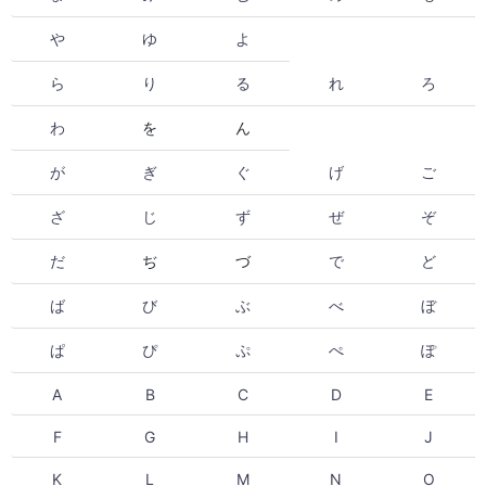
や
ゆ
よ
ら
り
る
れ
ろ
わ
を
ん
が
ぎ
ぐ
げ
ご
ざ
じ
ず
ぜ
ぞ
だ
ぢ
づ
で
ど
ば
び
ぶ
べ
ぼ
ぱ
ぴ
ぷ
ぺ
ぽ
A
B
C
D
E
F
G
H
I
J
K
L
M
N
O