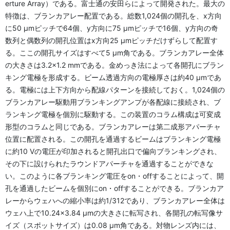
erture Array）である。富士通の安田らによって開発された。最大の
特徴は、ブランカアレー配置である。総数1,024個の開孔を、x方向
に50 μmピッチで64個、y方向に75 μmピッチで16個、y方向の奇
数列と偶数列の開孔位置はx方向25 μmピッチだけずらして配置す
る。ここの開孔サイズはすべて5 μm角である。ブランカアレー全体
の大きさは3.2×1.2 mmである。金めっき法によって各開孔にブラン
キング電極を形成する。ビーム透過方向の電極厚さは約40 μmであ
る。電極には上下方向から配線パターンを接続しておく。1,024個の
ブランカアレー駆動用ブランキングアンプが各配線に接続され、ブ
ランキング電極を個別に駆動する。この装置のコラム構成は可変成
形型のコラムと同じである。ブランカアレーは第二成形アパーチャ
位置に配置される。この開孔を通過するビームはブランキング電極
に約10 Vの電圧が印加されると開孔出口で偏向ブランキングされ、
その下に設けられたラウンドアパーチャを通過することができな
い。このように各ブランキング電圧をon・offすることによって、開
孔を通過したビームを個別にon・offすることができる。ブランカア
レーからウェハへの縮小率は約1/312であり、ブランカアレー全体は
ウェハ上で10.24×3.84 μmの大きさに転写され、各開孔の転写像サ
イズ（スポットサイズ）は0.08 μm角である。対物レンズ内には、