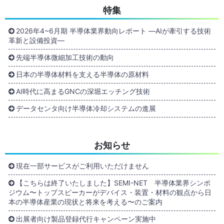
特集
2026年4~6月期 半導体業界動向レポート ―AIが牽引する技術
革新と設備投資―
先端半導体微細加工技術の動向
日本の半導体材料を支える半導体の原材料
AI時代に高まるGNCの深堀エッチング技術
データセンタ向け半導体冷却システムの進展
お知らせ
現在一部サービスがご利用いただけません
【こちらは終了いたしました】SEMI-NET 半導体業界シンポ
ジウム〜トップスピーカーがデバイス・装置・材料の観点から日
本の半導体産業の現状と将来を考える〜のご案内
出展者向け製品登録代行キャンペーン実施中