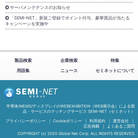
サーバメンテナンスのお知らせ
「SEMI-NET」新規ご登録でポイント付与、豪華賞品が当たる
キャンペーンを実施中
製品検索
企業検索
特集
用語集
ニュース
セミネットについて
半導体/MEMS/ディスプレイのWEBEXHIBITION（WEB展示会）による製
品・サービスのマッチングサービス SEMI-NET（セミネット）
プライバシーポリシー
｜
Cookieポリシー
｜
利用規約
｜
運営会社
｜
広告掲載
｜
よくあるご質問
COPYRIGHT (c) 2020 Global Net Corp. ALL RIGHTS RESERVED.