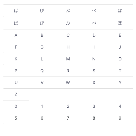
ば
び
ぶ
べ
ぼ
ぱ
ぴ
ぷ
ぺ
ぽ
A
B
C
D
E
F
G
H
I
J
K
L
M
N
O
P
Q
R
S
T
U
V
W
X
Y
Z
0
1
2
3
4
5
6
7
8
9