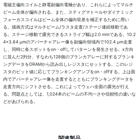
電磁主偏向コイルと静電副偏向電極があり、これらによってマルチ
ビーム全体が偏向される。また、スティグマトールやダイナミック
フォーカスコイルはビーム全体の偏向収差を補正するために用い
る。描画方式はマルチビーム/ラスタ走査/ステージ連続移動であ
る。ステージ移動で露光できるストライブ幅は2.0 mmである。10.2
4×3.84 μmのアパーチャアレー像を副偏向領域内で102.4 μm走査
し、同時に各スポットをon・offしてパターンを発生させる。x方向
に並んだ2列分、すなわち128個のブランカアレーに対するブランキ
ングデータをDRAMから読み出しレジスタにセットする。このレジ
スタのビット値に応じてブランキングアンプをon・offする。上は面
内でアパーチャアレー像を走査するとともにブランキングデータを
走査方向にシフトさせる。これによってウェハ全面の露光が行え
る。問題点としては、1,024本のビームの不均一さや信頼性の違いな
どがあげられる。
関連製品