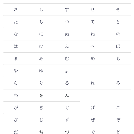
さ
し
す
せ
そ
た
ち
つ
て
と
な
に
ぬ
ね
の
は
ひ
ふ
へ
ほ
ま
み
む
め
も
や
ゆ
よ
ら
り
る
れ
ろ
わ
を
ん
が
ぎ
ぐ
げ
ご
ざ
じ
ず
ぜ
ぞ
だ
ぢ
づ
で
ど