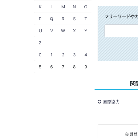
K
L
M
N
O
フリーワードや
P
Q
R
S
T
U
V
W
X
Y
Z
0
1
2
3
4
5
6
7
8
9
関
国際協力
会員登