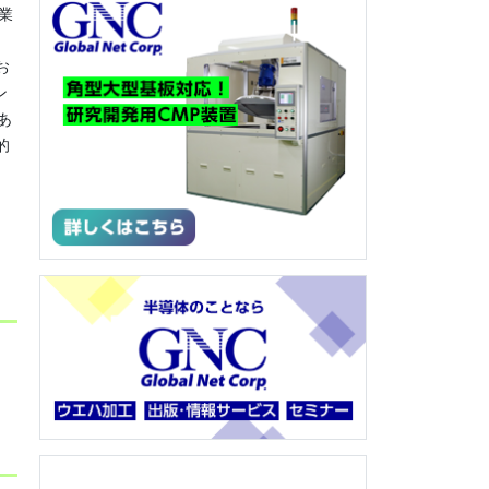
業
お
ン
であ
的