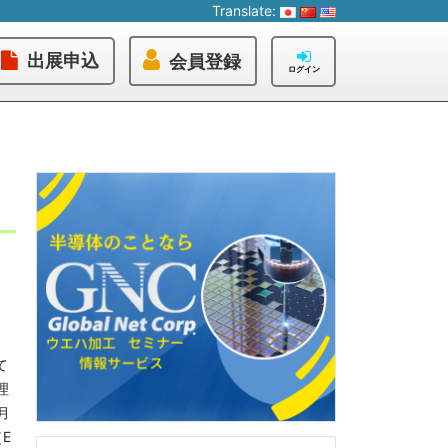
Translate:
出展申込
会員登録
ログイン
て
理
月
E