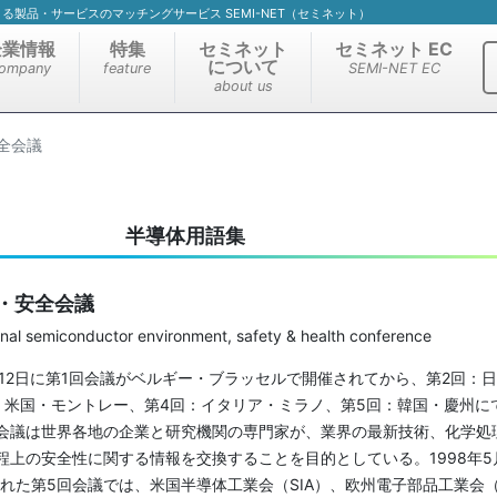
）による製品・サービスのマッチングサービス SEMI-NET（セミネット）
企業情報
特集
セミネット
セミネット EC
について
ompany
feature
SEMI-NET EC
about us
全会議
半導体用語集
・安全会議
 semiconductor environment, safety & health conference
～12日に第1回会議がベルギー・ブラッセルで開催されてから、第2回：日
：米国・モントレー、第4回：イタリア・ミラノ、第5回：韓国・慶州に
会議は世界各地の企業と研究機関の専門家が、業界の最新技術、化学処
程上の安全性に関する情報を交換することを目的としている。1998年5
された第5回会議では、米国半導体工業会（SIA）、欧州電子部品工業会（