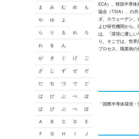
ECA）、韓国半導体
ま
み
む
め
も
協会（TSIA）、
ダ、スウェーデン、
や
ゆ
よ
よび研究機関から、
ら
り
る
れ
ろ
は、「環境に優しい半導体の
り、そこでは、世界
わ
を
ん
プロセス、職業病の
が
ぎ
ぐ
げ
ご
ざ
じ
ず
ぜ
ぞ
だ
ぢ
づ
で
ど
ば
び
ぶ
べ
ぼ
「国際半導体環境・
ぱ
ぴ
ぷ
ぺ
ぽ
A
B
C
D
E
F
G
H
I
J