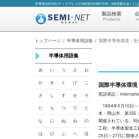
半導体/MEMS/ディスプレイのWEBEXHIBITION（WEB展示会
製品検索
Products
c
トップページ
半導体用語集
国際半導体環境・安
半導体用語集
あ
い
う
え
お
か
き
く
け
こ
国際半導体環境
英語表記：international
さ
し
す
せ
そ
1994年5月10日
た
ち
つ
て
と
本・岡山市、第3回
開催されている。同
な
に
ぬ
ね
の
工程、半導体製造工
は
ひ
ふ
へ
ほ
25日～27日に開催