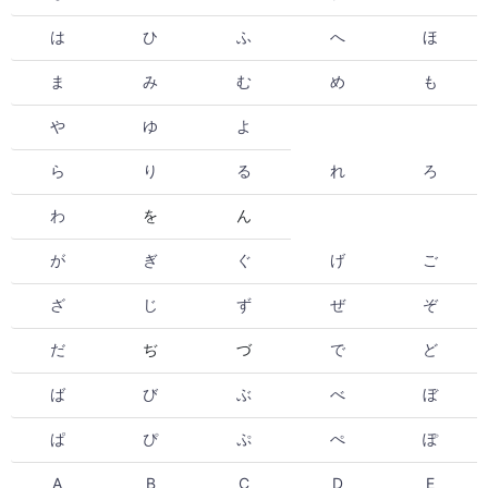
は
ひ
ふ
へ
ほ
ま
み
む
め
も
や
ゆ
よ
ら
り
る
れ
ろ
わ
を
ん
が
ぎ
ぐ
げ
ご
ざ
じ
ず
ぜ
ぞ
だ
ぢ
づ
で
ど
ば
び
ぶ
べ
ぼ
ぱ
ぴ
ぷ
ぺ
ぽ
A
B
C
D
E