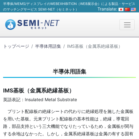
半導体/MEMS/ディスプレイのWEBEXHIBITION（WEB展示会）による製品・サービス
Translate:
のマッチングサービス SEMI-NET（セミネット）
トップページ
半導体用語集
IMS基板（金属系絶縁基板）
半導体用語集
IMS基板（金属系絶縁基板）
英語表記：Insulated Metal Substrate
プリント配線板の絶縁シートの代わりに絶縁処理を施した金属板
を用いた基板。元来プリント配線板の基本性能は，絶縁，導電回
路，部品支持という三大機能でなりたっているため，金属板が関与
する余地はなかった。しかし，金属系絶縁基板は金属の有する固有