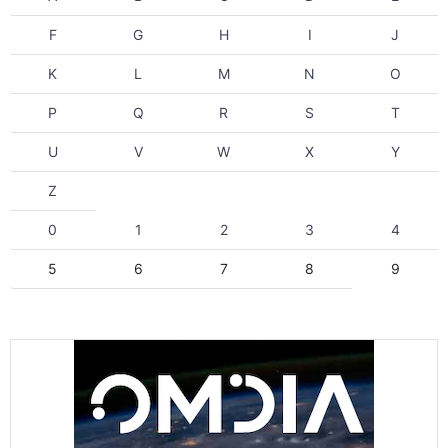
F
G
H
I
J
K
L
M
N
O
P
Q
R
S
T
U
V
W
X
Y
Z
0
1
2
3
4
5
6
7
8
9