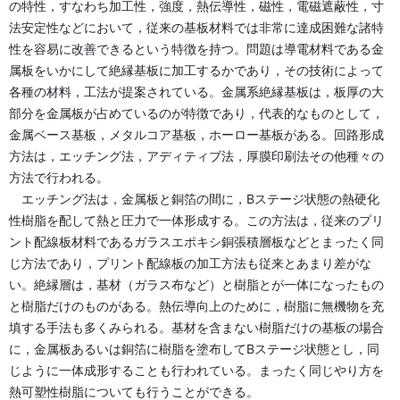
の特性，すなわち加工性，強度，熱伝導性，磁性，電磁遮蔽性，寸
法安定性などにおいて，従来の基板材料では非常に達成困難な諸特
性を容易に改善できるという特徴を持つ。問題は導電材料である金
属板をいかにして絶縁基板に加工するかであり，その技術によって
各種の材料，工法が提案されている。金属系絶縁基板は，板厚の大
部分を金属板が占めているのが特徴であり，代表的なものとして，
金属ベース基板，メタルコア基板，ホーロー基板がある。回路形成
方法は，エッチング法，アディティブ法，厚膜印刷法その他種々の
方法で行われる。
エッチング法は，金属板と銅箔の間に，Bステージ状態の熱硬化
性樹脂を配して熱と圧力で一体形成する。この方法は，従来のプリ
ント配線板材料であるガラスエポキシ銅張積層板などとまったく同
じ方法であり，プリント配線板の加工方法も従来とあまり差がな
い。絶縁層は，基材（ガラス布など）と樹脂とが一体になったもの
と樹脂だけのものがある。熱伝導向上のために，樹脂に無機物を充
填する手法も多くみられる。基材を含まない樹脂だけの基板の場合
に，金属板あるいは銅箔に樹脂を塗布してBステージ状態とし，同
じように一体成形することも行われている。まったく同じやり方を
熱可塑性樹脂についても行うことができる。