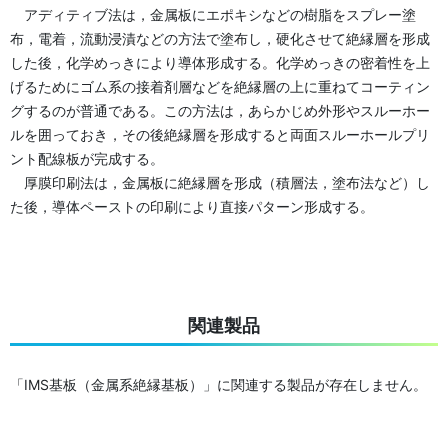
アディティブ法は，金属板にエポキシなどの樹脂をスプレー塗
布，電着，流動浸漬などの方法で塗布し，硬化させて絶縁層を形成
した後，化学めっきにより導体形成する。化学めっきの密着性を上
げるためにゴム系の接着剤層などを絶縁層の上に重ねてコーティン
グするのが普通である。この方法は，あらかじめ外形やスルーホー
ルを囲っておき，その後絶縁層を形成すると両面スルーホールプリ
ント配線板が完成する。
厚膜印刷法は，金属板に絶縁層を形成（積層法，塗布法など）し
た後，導体ペーストの印刷により直接パターン形成する。
関連製品
「IMS基板（金属系絶縁基板）」に関連する製品が存在しません。