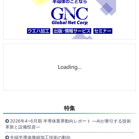
特集
2026年4~6月期 半導体業界動向レポート ―AIが牽引する技術
革新と設備投資―
先端半導体微細加工技術の動向