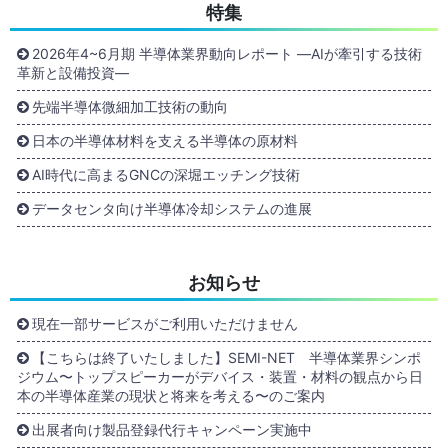
特集
2026年4~6月期 半導体業界動向レポート ―AIが牽引する技術
革新と設備投資―
先端半導体微細加工技術の動向
日本の半導体材料を支える半導体の原材料
AI時代に高まるGNCの深堀エッチング技術
データセンタ向け半導体冷却システムの進展
お知らせ
現在一部サービスがご利用いただけません
【こちらは終了いたしました】SEMI-NET 半導体業界シンポ
ジウム〜トップスピーカーがデバイス・装置・材料の観点から日
本の半導体産業の現状と将来を考える〜のご案内
出展者向け製品登録代行キャンペーン実施中