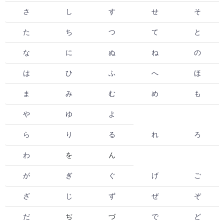
さ
し
す
せ
そ
た
ち
つ
て
と
な
に
ぬ
ね
の
は
ひ
ふ
へ
ほ
ま
み
む
め
も
や
ゆ
よ
ら
り
る
れ
ろ
わ
を
ん
が
ぎ
ぐ
げ
ご
ざ
じ
ず
ぜ
ぞ
だ
ぢ
づ
で
ど