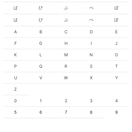
ば
び
ぶ
べ
ぼ
ぱ
ぴ
ぷ
ぺ
ぽ
A
B
C
D
E
F
G
H
I
J
K
L
M
N
O
P
Q
R
S
T
U
V
W
X
Y
Z
0
1
2
3
4
5
6
7
8
9