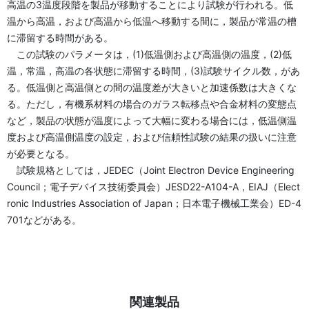
高温の3温度段階を製品が移動することにより試験が行われる。低
温から高温，および高温から低温へ移動する間に，製品が常温の槽
に滞留する時間がある。
この試験のパラメータは，(1)低温側および高温側の温度，(2)低
温，常温，高温の各状態に滞留する時間，(3)試験サイクル数，があ
る。低温側と高温側との間の温度差が大きいと加速係数は大きくな
る。ただし，有機系材料の場合のガラス転移点や合金材料の変態点
など，製品の状態が温度によって大幅に変わる場合には，低温側温
度および高温側温度の設定，および信頼性試験の結果の扱いに注意
が必要となる。
試験規格としては，JEDEC（Joint Electron Device Engineering
Council；電子デバイス技術委員会）JESD22-A104-A，EIAJ（Elect
ronic Industries Association of Japan；日本電子機械工業会）ED-4
701などがある。
関連製品