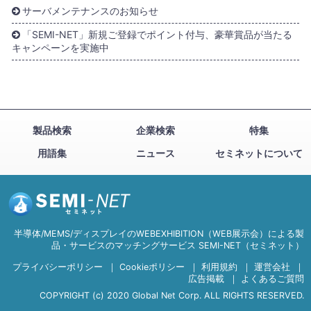
サーバメンテナンスのお知らせ
「SEMI-NET」新規ご登録でポイント付与、豪華賞品が当たる
キャンペーンを実施中
製品検索
企業検索
特集
用語集
ニュース
セミネットについて
半導体/MEMS/ディスプレイのWEBEXHIBITION（WEB展示会）による製
品・サービスのマッチングサービス SEMI-NET（セミネット）
プライバシーポリシー
｜
Cookieポリシー
｜
利用規約
｜
運営会社
｜
広告掲載
｜
よくあるご質問
COPYRIGHT (c) 2020 Global Net Corp. ALL RIGHTS RESERVED.