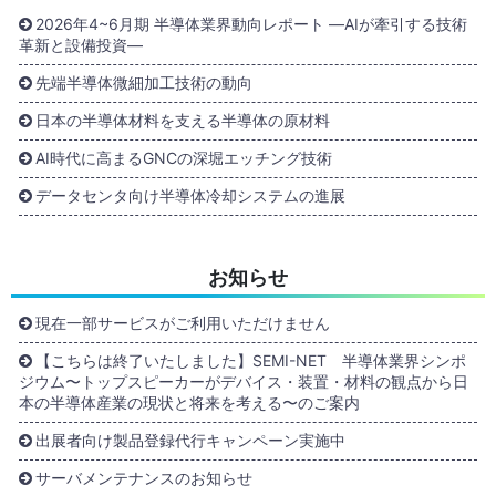
2026年4~6月期 半導体業界動向レポート ―AIが牽引する技術
革新と設備投資―
先端半導体微細加工技術の動向
日本の半導体材料を支える半導体の原材料
AI時代に高まるGNCの深堀エッチング技術
データセンタ向け半導体冷却システムの進展
お知らせ
現在一部サービスがご利用いただけません
【こちらは終了いたしました】SEMI-NET 半導体業界シンポ
ジウム〜トップスピーカーがデバイス・装置・材料の観点から日
本の半導体産業の現状と将来を考える〜のご案内
出展者向け製品登録代行キャンペーン実施中
サーバメンテナンスのお知らせ