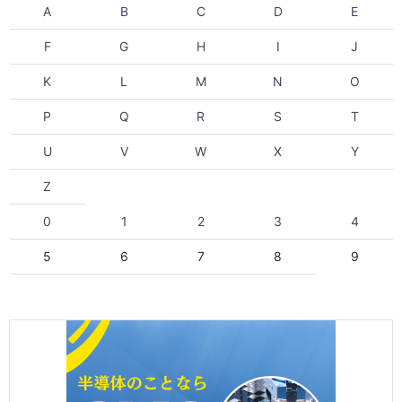
A
B
C
D
E
F
G
H
I
J
K
L
M
N
O
P
Q
R
S
T
U
V
W
X
Y
Z
0
1
2
3
4
5
6
7
8
9