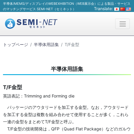
半導体/MEMS/ディスプレイのWEBEXHIBITION（WEB展示会）による製品・サービス
Translate:
のマッチングサービス SEMI-NET（セミネット）
トップページ
半導体用語集
T/F金型
半導体用語集
T/F金型
英語表記：Trimming and Forming die
パッケージのアウタリードを加工する金型。なお，アウタリード
を加工する金型は複数を組み合わせて使用することが多く，これら
一連の金型をまとめてT/F金型と呼ぶ。
T/F金型の技術開発は，QFP（Quad Flat Package）などのガルウ