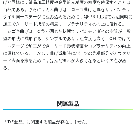
げと同様に，部品加工精度や金型組立精度の精度を確保することは
当然である。さらに，カム曲げは，ローラ曲げと異なり，パンチ，
ダイを同一ステージに組み込めるために，QFPを1工程で四辺同時に
加工でき，リード成形の精度，コプラナリティの向上に優れる。
シゴキ曲げは，金型が閉じた状態で，パンチとダイの空間が，所
望の形状に成形する。シンプルであり，組立度も高く，QFPでは同
一ステージで加工ができ，リード形状精度やコプラナリティの向上
に優れている。しかし，曲げ成形時にパーツの先端部分がアウタリ
ード表面を擦るために，はんだ擦れが大きくなるという欠点があ
る。
関連製品
「T/F金型」に関連する製品が存在しません。