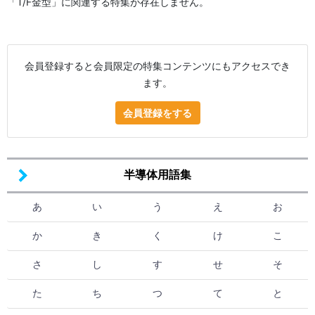
「T/F金型」に関連する特集が存在しません。
会員登録すると会員限定の特集コンテンツにもアクセスでき
ます。
会員登録をする
半導体用語集
あ
い
う
え
お
か
き
く
け
こ
さ
し
す
せ
そ
た
ち
つ
て
と