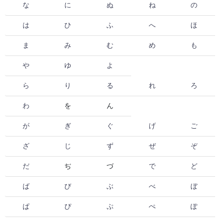
な
に
ぬ
ね
の
は
ひ
ふ
へ
ほ
ま
み
む
め
も
や
ゆ
よ
ら
り
る
れ
ろ
わ
を
ん
が
ぎ
ぐ
げ
ご
ざ
じ
ず
ぜ
ぞ
だ
ぢ
づ
で
ど
ば
び
ぶ
べ
ぼ
ぱ
ぴ
ぷ
ぺ
ぽ