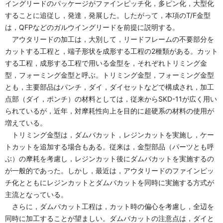
イングリードのパッケージがファインピッチ化，多ピン化，大型化
することに追従し，発達，発展した。したがって，本項のT/F金型
は，QFPなどのガルウイングリードを前提に説明する。
アウタリードの加工は，大別して，リードフレームの不要部分を
カットする工程と，端子形状を成形する工程の2種類がある。カット
する工程，成形する工程で用いる金型を，それぞれトリミング金
型，フォーミング金型と呼ぶ。トリミング金型，フォーミング金型
とも，主要部品はパンチ，ダイ，ダイセットなどで構成され，加工
点部（ダイ，ポンチ）の材料としては，従来からSKD-11が広く用い
られているが，近年，対摩耗性向上を目的に超硬系の材料の使用が
増えている。
トリミング金型は，ダムバカット，レジンカットを実施し，ケー
トカットを追加する場合もある。従来は，金型部品（パーツとも呼
ぶ）の摩耗を考慮し，レジンカット後にダムバカットを実施するの
が一般的であった。しかし，最近は，アウタリードのファインピッ
チ化とともにレジンカットとダムバカットを同時に実施する方式が
主流となっている。
さらに，ダムバカット工程は，カット時の偏心を考慮し，全辺を
同時に加工することが望ましい。ダムバカットの注意点は，ダイと