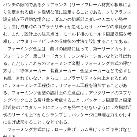
パンチの隙間であるクリアランス（リードフレーム材質や板厚によ
り決定される値）を適切な値に設定することである。クリアランス
設定値が不適切な場合は，ダムバの切断部にダレやカエリが発生
し，曲げ成形時のコプラナリティが悪化したり，パーツの摩耗が進
む。また，設計上の注意点は，モールド後のモールド樹脂収縮を考
慮し，アウタリードピッチの収縮後の寸法で設計することである。
フォーミング金型は，曲げの段階に従って，第一リードカット，
フォーミング，第ニリードカット，シンギレーションなどと呼ばれ
る。ただし，これらのフォーミング金型，フォーミング方式の呼び
方は，半導体メーカー，装置メーカー，金型メーカーなどで必ずし
も統一されていない。さらに，コプラナリティを向上させるため
に，フォーミング工程後に，リフォーム工程を追加することがあ
る。フォーミング金型の設計上の注意点は，アウタリードのスプリ
ングバックによる戻り量を考慮すること，パッケージ樹脂部と樹脂
部近傍のアウタリードにクラックを発生させないように，樹脂部近
傍のリードを上下からクランプし，パッケージに無理な力をかけず
に曲げ成形すること，などである。
フォーミング方式には，ローラ曲げ，カム曲げ，シゴキ曲げなど
がある。