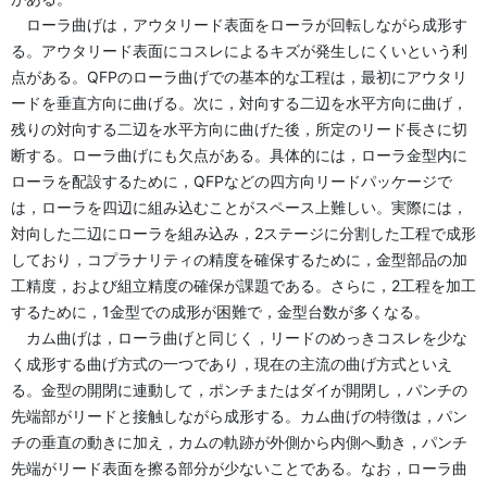
ローラ曲げは，アウタリード表面をローラが回転しながら成形す
る。アウタリード表面にコスレによるキズが発生しにくいという利
点がある。QFPのローラ曲げでの基本的な工程は，最初にアウタリ
ードを垂直方向に曲げる。次に，対向する二辺を水平方向に曲げ，
残りの対向する二辺を水平方向に曲げた後，所定のリード長さに切
断する。ローラ曲げにも欠点がある。具体的には，ローラ金型内に
ローラを配設するために，QFPなどの四方向リードパッケージで
は，ローラを四辺に組み込むことがスペース上難しい。実際には，
対向した二辺にローラを組み込み，2ステージに分割した工程で成形
しており，コプラナリティの精度を確保するために，金型部品の加
工精度，および組立精度の確保が課題である。さらに，2工程を加工
するために，1金型での成形が困難で，金型台数が多くなる。
カム曲げは，ローラ曲げと同じく，リードのめっきコスレを少な
く成形する曲げ方式の一つであり，現在の主流の曲げ方式といえ
る。金型の開閉に連動して，ポンチまたはダイが開閉し，パンチの
先端部がリードと接触しながら成形する。カム曲げの特徴は，パン
チの垂直の動きに加え，カムの軌跡が外側から内側へ動き，パンチ
先端がリード表面を擦る部分が少ないことである。なお，ローラ曲