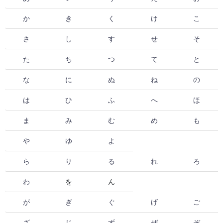
か
き
く
け
こ
さ
し
す
せ
そ
た
ち
つ
て
と
な
に
ぬ
ね
の
は
ひ
ふ
へ
ほ
ま
み
む
め
も
や
ゆ
よ
ら
り
る
れ
ろ
わ
を
ん
が
ぎ
ぐ
げ
ご
ざ
じ
ず
ぜ
ぞ