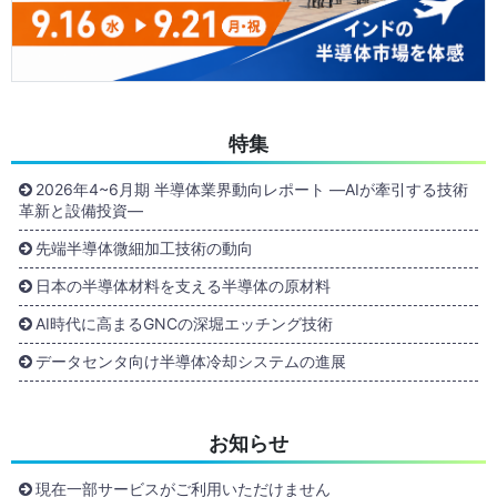
特集
2026年4~6月期 半導体業界動向レポート ―AIが牽引する技術
革新と設備投資―
先端半導体微細加工技術の動向
日本の半導体材料を支える半導体の原材料
AI時代に高まるGNCの深堀エッチング技術
データセンタ向け半導体冷却システムの進展
お知らせ
現在一部サービスがご利用いただけません