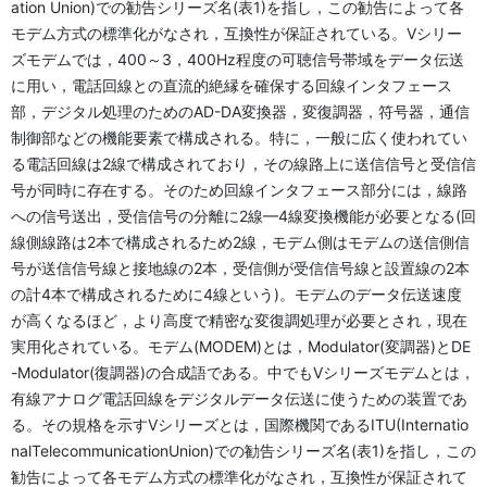
ation Union)での勧告シリーズ名(表1)を指し，この勧告によって各
モデム方式の標準化がなされ，互換性が保証されている。Vシリー
ズモデムでは，400～3，400Hz程度の可聴信号帯域をデータ伝送
に用い，電話回線との直流的絶縁を確保する回線インタフェース
部，デジタル処理のためのAD-DA変換器，変復調器，符号器，通信
制御部などの機能要素で構成される。特に，一般に広く使われてい
る電話回線は2線で構成されており，その線路上に送信信号と受信信
号が同時に存在する。そのため回線インタフェース部分には，線路
への信号送出，受信信号の分離に2線—4線変換機能が必要となる(回
線側線路は2本で構成されるため2線，モデム側はモデムの送信側信
号が送信信号線と接地線の2本，受信側が受信信号線と設置線の2本
の計4本で構成されるために4線という)。モデムのデータ伝送速度
が高くなるほど，より高度で精密な変復調処理が必要とされ，現在
実用化されている。モデム(MODEM)とは，Modulator(変調器)とDE
-Modulator(復調器)の合成語である。中でもVシリーズモデムとは，
有線アナログ電話回線をデジタルデータ伝送に使うための装置であ
る。その規格を示すVシリーズとは，国際機関であるITU(Internatio
nalTelecommunicationUnion)での勧告シリーズ名(表1)を指し，この
勧告によって各モデム方式の標準化がなされ，互換性が保証されて