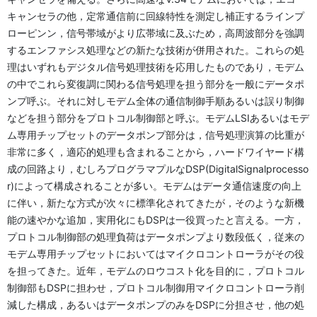
キャンセラの他，定常通信前に回線特性を測定し補正するラインプ
ローピンン，信号帯域がより広帯域に及ぶため，高周波部分を強調
するエンファシス処理などの新たな技術が併用された。これらの処
理はいずれもデジタル信号処理技術を応用したものであり，モデム
の中でこれら変復調に関わる信号処理を担う部分を一般にデータポ
ンプ呼ぶ。それに対しモデム全体の通信制御手順あるいは誤り制御
などを担う部分をプロトコル制御部と呼ぶ。モデムLSIあるいはモデ
ム専用チップセットのデータポンプ部分は，信号処理演算の比重が
非常に多く，適応的処理も含まれることから，ハードワイヤード構
成の回路より，むしろプログラマプルなDSP(DigitalSignalprocesso
r)によって構成されることが多い。モデムはデータ通信速度の向上
に伴い，新たな方式が次々に標準化されてきたが，そのような新機
能の速やかな追加，実用化にもDSPは一役買ったと言える。一方，
プロトコル制御部の処理負荷はデータポンプより数段低く，従来の
モデム専用チップセットにおいてはマイクロコントローラがその役
を担ってきた。近年，モデムのロウコスト化を目的に，プロトコル
制御部もDSPに担わせ，プロトコル制御用マイクロコントローラ削
減した構成，あるいはデータポンプのみをDSPに分担させ，他の処