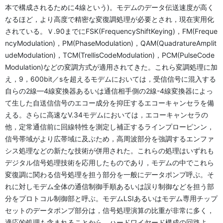
本で構成されるために4線という)。モデムのデータ伝送速度が高く
なるほど，より高度で精密な変復調処理が必要とされ，現在実用化
されている。Ｖ.90までにFSK(FrequencyShiftKeying)，FM(Freque
ncyModulation)，PM(PhaseModulation)，QAM(QuadratureAmplit
udeModulation)，TCM(TrellisCodeModulation)，PCM(PulseCode
Modulation)などの変調方式が適用されてきた。これら変調処理に加
え，9，600bit／sを超えるモデムにおいては，受信信号に混入する
自らの2線—4線変換器あるいは通信相手側の2線-4線変換器によっ
て生した自送信信号のエコー成分を抑圧するエコーキャンセラを備
える。さらに高速なV.34モデムにおいては，エコーキャンセラの
他，定常通信前に回線特性を測定し補正するラインプローピンン，
信号帯域がより広帯域に及ぶため，高周波部分を強調するエンファ
シス処理などの新たな技術が併用された。これらの処理はいずれも
デジタル信号処理技術を応用したものであり，モデムの中でこれら
変復調に関わる信号処理を担う部分を一般にデータポンプ呼ぶ。そ
れに対しモデム全体の通信制御手順あるいは誤り制御などを担う部
分をプロトコル制御部と呼ぶ。モデムLSIあるいはモデム専用チップ
セットのデータポンプ部分は，信号処理演算の比重が非常に多く，
適応的処理も含まれることから，ハードワイヤード構成の回路よ