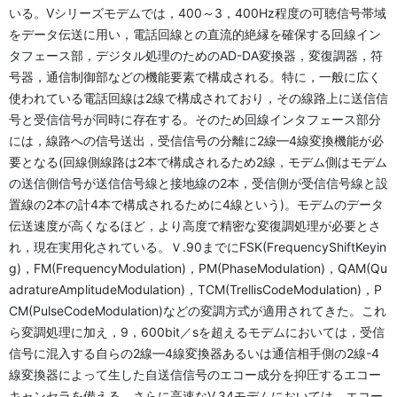
いる。Vシリーズモデムでは，400～3，400Hz程度の可聴信号帯域
をデータ伝送に用い，電話回線との直流的絶縁を確保する回線イン
タフェース部，デジタル処理のためのAD-DA変換器，変復調器，符
号器，通信制御部などの機能要素で構成される。特に，一般に広く
使われている電話回線は2線で構成されており，その線路上に送信信
号と受信信号が同時に存在する。そのため回線インタフェース部分
には，線路への信号送出，受信信号の分離に2線—4線変換機能が必
要となる(回線側線路は2本で構成されるため2線，モデム側はモデム
の送信側信号が送信信号線と接地線の2本，受信側が受信信号線と設
置線の2本の計4本で構成されるために4線という)。モデムのデータ
伝送速度が高くなるほど，より高度で精密な変復調処理が必要とさ
れ，現在実用化されている。Ｖ.90までにFSK(FrequencyShiftKeyin
g)，FM(FrequencyModulation)，PM(PhaseModulation)，QAM(Qu
adratureAmplitudeModulation)，TCM(TrellisCodeModulation)，P
CM(PulseCodeModulation)などの変調方式が適用されてきた。これ
ら変調処理に加え，9，600bit／sを超えるモデムにおいては，受信
信号に混入する自らの2線—4線変換器あるいは通信相手側の2線-4
線変換器によって生した自送信信号のエコー成分を抑圧するエコー
キャンセラを備える。さらに高速なV.34モデムにおいては，エコー