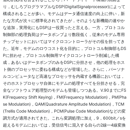
り，むしろプログラマプルなDSP(DigitalSignalprocessor)によって
構成されることが多い。モデムはデータ通信速度の向上に伴い，新
たな方式が次々に標準化されてきたが，そのような新機能の速やか
な追加，実用化にもDSPは一役買ったと言える。一方，プロトコル
制御部の処理負荷はデータポンプより数段低く，従来のモデム専用
チップセットにおいてはマイクロコントローラがその役を担ってき
た。近年，モデムのロウコスト化を目的に，プロトコル制御部もDS
Pに担わせ，プロトコル制御用マイクロコントローラ削減した構
成，あるいはデータポンプのみをDSPに分担させ，他の処理をホス
ト側のプロセッサに委ねる構成などが登場した。さらに，バーソナ
ルコンピュータなど高速なプロセッサを内蔵する機器においては，
そのホストプロセッサ自体にモデムの処理すべてを分担させる，完
全なソフトウェア処理型のモデムも登場しつつある。V.90までにFS
K(Frequency Shift Keying)，FM(Frequency Modulation)，PM(Pha
se Modulation)，QAM(Quadrature Amplitude Modulation)，TCM
(Trellis Code Modulation)，PCM(Pulse Code Modulation)などの変
調方式が適用されてきた。これら変調処理に加え，9，600bit／sを
超えるモデムにおいては，受信信号に混入する自らの2線—4線変換