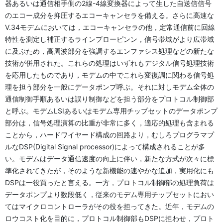
器あるいは通信相手側の2線-4線変換器によって生した自送信信号
のエコー成分を抑圧するエコーキャンセラを備える。さらに高速な
V.34モデムにおいては，エコーキャンセラの他，定常通信前に回線
特性を測定し補正するラインプローピンン，信号帯域がより広帯域
に及ぶため，高周波部分を強調するエンファシス処理などの新たな
技術が併用された。これらの処理はいずれもデジタル信号処理技術
を応用したものであり，モデムの中でこれら変復調に関わる信号処
理を担う部分を一般にデータポンプ呼ぶ。それに対しモデム全体の
通信制御手順あるいは誤り制御などを担う部分をプロトコル制御部
と呼ぶ。モデムLSIあるいはモデム専用チップセットのデータポンプ
部分は，信号処理演算の比重が非常に多く，適応的処理も含まれる
ことから，ハードワイヤード構成の回路より，むしろプログラマプ
ルなDSP(Digital Signal processor)によって構成されることが多
い。モデムはデータ通信速度の向上に伴い，新たな方式が次々に標
準化されてきたが，そのような新機能の速やかな追加，実用化にも
DSPは一役買ったと言える。一方，プロトコル制御部の処理負荷は
データポンプより数段低く，従来のモデム専用チップセットにおい
てはマイクロコントローラがその役を担ってきた。近年，モデムの
ロウコスト化を目的に，プロトコル制御部もDSPに担わせ，プロト