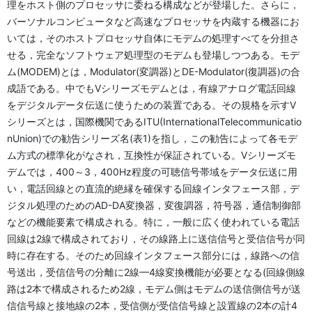
理をホスト側のプロセッサに委ねる構成などが登場した。さらに，
バーソナルコンピュータなど高速なプロセッサを内蔵する機器にお
いては，そのホストプロセッサ自体にモデムの処理すべてを分担さ
せる，完全なソフトウェア処理型のモデムも登場しつつある。モデ
ム(MODEM)とは，Modulator(変調器)とDE-Modulator(復調器)の合
成語である。中でもVシリーズモデムとは，有線アナログ電話回線
をデジタルデータ伝送に使うための装置である。その規格を示すV
シリーズとは，国際機関であるITU(InternationalTelecommunicatio
nUnion)での勧告シリーズ名(表1)を指し，この勧告によって各モデ
ム方式の標準化がなされ，互換性が保証されている。Vシリーズモ
デムでは，400～3，400Hz程度の可聴信号帯域をデータ伝送に用
い，電話回線との直流的絶縁を確保する回線インタフェース部，デ
ジタル処理のためのAD-DA変換器，変復調器，符号器，通信制御部
などの機能要素で構成される。特に，一般に広く使われている電話
回線は2線で構成されており，その線路上に送信信号と受信信号が同
時に存在する。そのため回線インタフェース部分には，線路への信
号送出，受信信号の分離に2線—4線変換機能が必要となる(回線側線
路は2本で構成されるため2線，モデム側はモデムの送信側信号が送
信信号線と接地線の2本，受信側が受信信号線と設置線の2本の計4