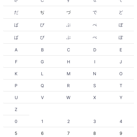
だ
ぢ
づ
で
ど
ば
び
ぶ
べ
ぼ
ぱ
ぴ
ぷ
ぺ
ぽ
A
B
C
D
E
F
G
H
I
J
K
L
M
N
O
P
Q
R
S
T
U
V
W
X
Y
Z
0
1
2
3
4
5
6
7
8
9