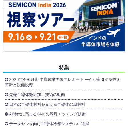
特集
2026年4~6月期 半導体業界動向レポート ―AIが牽引する技術
革新と設備投資―
先端半導体微細加工技術の動向
日本の半導体材料を支える半導体の原材料
AI時代に高まるGNCの深堀エッチング技術
データセンタ向け半導体冷却システムの進展