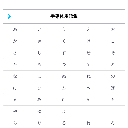
半導体用語集
あ
い
う
え
お
か
き
く
け
こ
さ
し
す
せ
そ
た
ち
つ
て
と
な
に
ぬ
ね
の
は
ひ
ふ
へ
ほ
ま
み
む
め
も
や
ゆ
よ
ら
り
る
れ
ろ