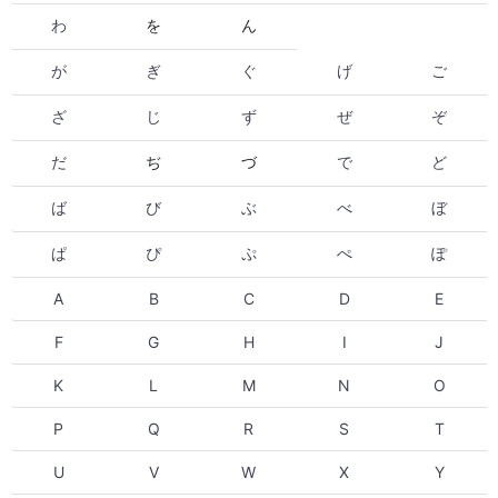
わ
を
ん
が
ぎ
ぐ
げ
ご
ざ
じ
ず
ぜ
ぞ
だ
ぢ
づ
で
ど
ば
び
ぶ
べ
ぼ
ぱ
ぴ
ぷ
ぺ
ぽ
A
B
C
D
E
F
G
H
I
J
K
L
M
N
O
P
Q
R
S
T
U
V
W
X
Y