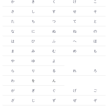
か
き
く
け
こ
さ
し
す
せ
そ
た
ち
つ
て
と
な
に
ぬ
ね
の
は
ひ
ふ
へ
ほ
ま
み
む
め
も
や
ゆ
よ
ら
り
る
れ
ろ
わ
を
ん
が
ぎ
ぐ
げ
ご
ざ
じ
ず
ぜ
ぞ