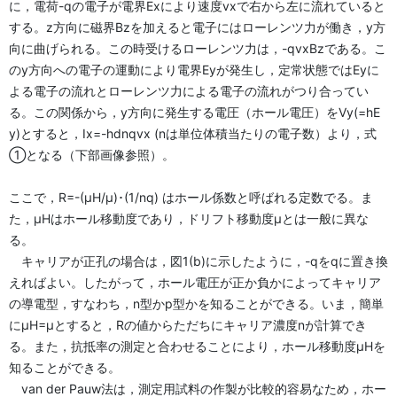
に，電荷-qの電子が電界Exにより速度vxで右から左に流れていると
する。z方向に磁界Bzを加えると電子にはローレンツ力が働き，y方
向に曲げられる。この時受けるローレンツ力は，-qvxBzである。こ
のy方向への電子の運動により電界Eyが発生し，定常状態ではEyに
よる電子の流れとローレンツ力による電子の流れがつり合ってい
る。この関係から，y方向に発生する電圧（ホール電圧）をVy(=hE
y)とすると，Ix=-hdnqvx (nは単位体積当たりの電子数）より，式
①となる（下部画像参照）。
ここで，R=-(µH/µ)･(1/nq) はホール係数と呼ばれる定数でる。ま
た，µHはホール移動度であり，ドリフト移動度µとは一般に異な
る。
キャリアが正孔の場合は，図1(b)に示したように，-qをqに置き換
えればよい。したがって，ホール電圧が正か負かによってキャリア
の導電型，すなわち，n型かp型かを知ることができる。いま，簡単
にµH=µとすると，Rの値からただちにキャリア濃度nが計算でき
る。また，抗抵率の測定と合わせることにより，ホール移動度µHを
知ることができる。
van der Pauw法は，測定用試料の作製が比較的容易なため，ホー