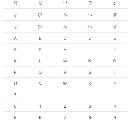
だ
ぢ
づ
で
ど
ば
び
ぶ
べ
ぼ
ぱ
ぴ
ぷ
ぺ
ぽ
A
B
C
D
E
F
G
H
I
J
K
L
M
N
O
P
Q
R
S
T
U
V
W
X
Y
Z
0
1
2
3
4
5
6
7
8
9