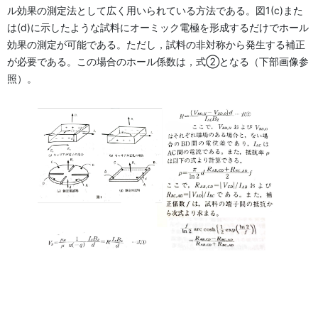
ル効果の測定法として広く用いられている方法である。図1(c)また
は(d)に示したような試料にオーミック電極を形成するだけでホール
効果の測定が可能である。ただし，試料の非対称から発生する補正
が必要である。この場合のホール係数は，式②となる（下部画像参
照）。