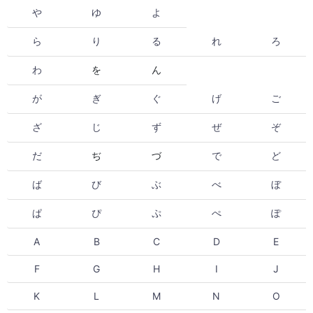
や
ゆ
よ
ら
り
る
れ
ろ
わ
を
ん
が
ぎ
ぐ
げ
ご
ざ
じ
ず
ぜ
ぞ
だ
ぢ
づ
で
ど
ば
び
ぶ
べ
ぼ
ぱ
ぴ
ぷ
ぺ
ぽ
A
B
C
D
E
F
G
H
I
J
K
L
M
N
O