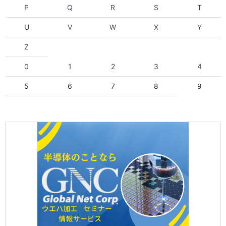
P
Q
R
S
T
U
V
W
X
Y
Z
0
1
2
3
4
5
6
7
8
9