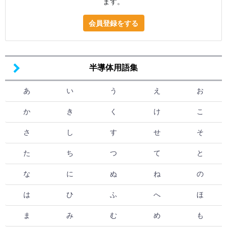
ます。
会員登録をする
半導体用語集
あ
い
う
え
お
か
き
く
け
こ
さ
し
す
せ
そ
た
ち
つ
て
と
な
に
ぬ
ね
の
は
ひ
ふ
へ
ほ
ま
み
む
め
も