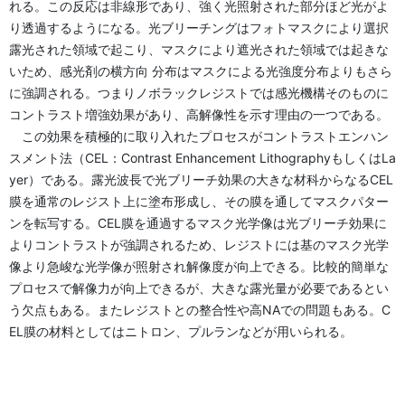
れる。この反応は非線形であり、強く光照射された部分ほど光がよ
り透過するようになる。光ブリーチングはフォトマスクにより選択
露光された領域で起こり、マスクにより遮光された領域では起きな
いため、感光剤の横方向 分布はマスクによる光強度分布よりもさら
に強調される。つまりノボラックレジストでは感光機構そのものに
コントラスト増強効果があり、高解像性を示す理由の一つである。
この効果を積極的に取り入れたプロセスがコントラストエンハン
スメント法（CEL：Contrast Enhancement LithographyもしくはLa
yer）である。露光波長で光ブリーチ効果の大きな材科からなるCEL
膜を通常のレジスト上に塗布形成し、その膜を通してマスクパター
ンを転写する。CEL膜を通過するマスク光学像は光ブリーチ効果に
よりコントラストが強調されるため、レジストには基のマスク光学
像より急峻な光学像が照射され解像度が向上できる。比較的簡単な
プロセスで解像力が向上できるが、大きな露光量が必要であるとい
う欠点もある。またレジストとの整合性や高NAでの問題もある。C
EL膜の材料としてはニトロン、プルランなどが用いられる。