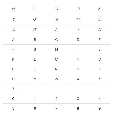
だ
ぢ
づ
で
ど
ば
び
ぶ
べ
ぼ
ぱ
ぴ
ぷ
ぺ
ぽ
A
B
C
D
E
F
G
H
I
J
K
L
M
N
O
P
Q
R
S
T
U
V
W
X
Y
Z
0
1
2
3
4
5
6
7
8
9