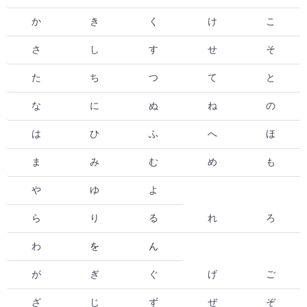
か
き
く
け
こ
さ
し
す
せ
そ
た
ち
つ
て
と
な
に
ぬ
ね
の
は
ひ
ふ
へ
ほ
ま
み
む
め
も
や
ゆ
よ
ら
り
る
れ
ろ
わ
を
ん
が
ぎ
ぐ
げ
ご
ざ
じ
ず
ぜ
ぞ