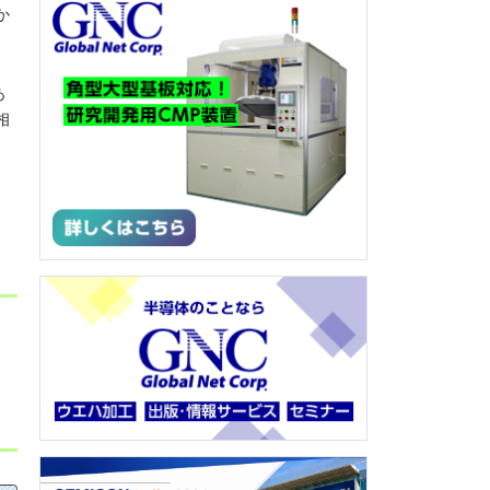
か
あ
相