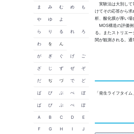
実験法は大別して電
ま
み
む
め
も
けてその応答から求めるl
析、酸化膜が厚い場合
や
ゆ
よ
MOS構造の評価例
ら
り
る
れ
ろ
る。またストリエー
関が観測される。通
わ
を
ん
が
ぎ
ぐ
げ
ご
ざ
じ
ず
ぜ
ぞ
だ
ぢ
づ
で
ど
ば
び
ぶ
べ
ぼ
「発生ライフタイム
ぱ
ぴ
ぷ
ぺ
ぽ
A
B
C
D
E
F
G
H
I
J