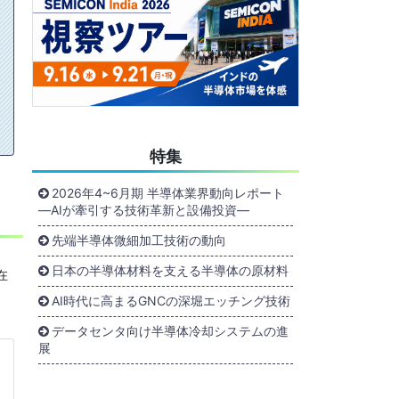
特集
2026年4~6月期 半導体業界動向レポート
―AIが牽引する技術革新と設備投資―
先端半導体微細加工技術の動向
日本の半導体材料を支える半導体の原材料
在
AI時代に高まるGNCの深堀エッチング技術
データセンタ向け半導体冷却システムの進
展