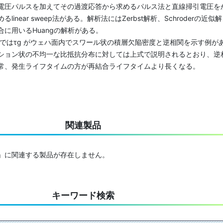
圧パルスを加えてその過渡応答から求めるパルス法と直線掃引電圧を
inear sweep法がある。解析法にはZerbst解析、Schroderの近似解
に用いるHuangの解析がある。
ではτg がウェハ面内でスワール状の積層欠陥密度と逆相関を示す例が
ション状の不均一な比抵抗分布に対しては上式で説明されるとおり、逆
常、発生ライフタイムの方が再結合ライフタイムより長くなる。
関連製品
」に関連する製品が存在しません。
キーワード検索