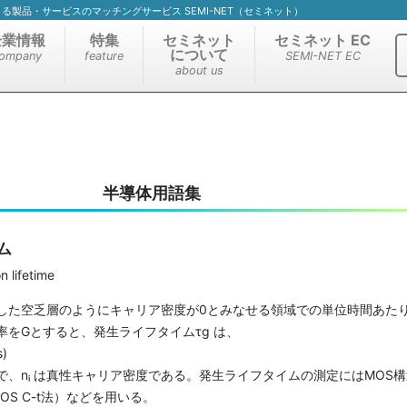
）による製品・サービスのマッチングサービス SEMI-NET（セミネット）
企業情報
特集
セミネット
セミネット EC
について
ompany
feature
SEMI-NET EC
about us
半導体用語集
ム
lifetime
た空乏層のようにキャリア密度が0とみなせる領域での単位時間あた
率をGとすると、発生ライフタイムτg は、
)
で、nᵢ は真性キャリア密度である。発生ライフタイムの測定にはMOS構
OS C-t法）などを用いる。