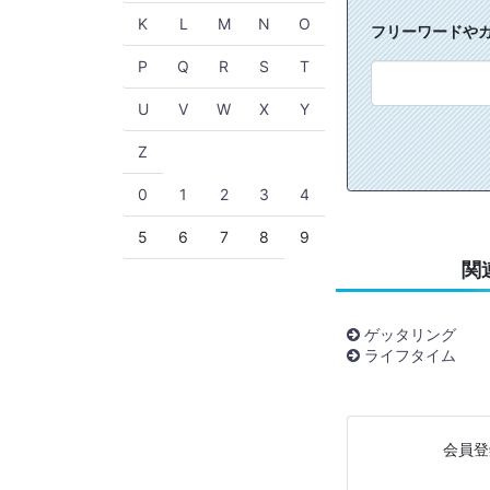
K
L
M
N
O
フリーワードや
P
Q
R
S
T
U
V
W
X
Y
Z
0
1
2
3
4
5
6
7
8
9
関
ゲッタリング
ライフタイム
会員登