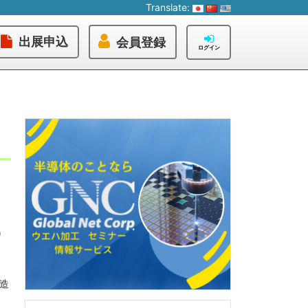
Translate:
出展申込
会員登録
ログイン
り
造