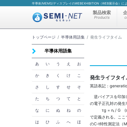
半導体/MEMS/ディスプレイのWEBEXHIBITION（WEB展示会
製品検索
Products
c
トップページ
半導体用語集
発生ライフタイム
半導体用語集
あ
い
う
え
お
か
き
く
け
こ
発生ライフタイ
英語表記：generation 
さ
し
す
せ
そ
逆バイアスを印加し
た
ち
つ
て
と
の電子正孔対の発生
τg = nᵢ / G (s
な
に
ぬ
ね
の
で定義される。ここ
は
ひ
ふ
へ
ほ
のC-t特性測定法（M