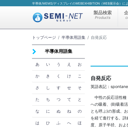
半導体/MEMS/ディスプレイのWEBEXHIBITION（WEB展示会
製品検索
Products
c
トップページ
半導体用語集
自発反応
半導体用語集
あ
い
う
え
お
か
き
く
け
こ
自発反応
英語表記：spontaneou
さ
し
す
せ
そ
中性の反応活性種 (
た
ち
つ
て
と
への吸着、(B)吸
とも呼ぶ)の形成、
な
に
ぬ
ね
の
を経て進行する。詳
は
ひ
ふ
へ
ほ
度、原子半径、およ