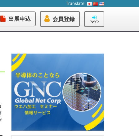
Translate:
出展申込
会員登録
ログイン
面
層
プ
ー