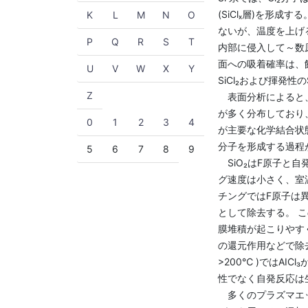
(SiClₓ層)を形
K
L
M
N
O
ないが、温度を上げる
P
Q
R
S
T
内部に侵入して～数原
面への吸着確率は、飽
U
V
W
X
Y
SiCl₂および揮発性のS
Z
表面分析によると、反応
が多く分布しており、フ
0
1
2
3
4
が主要な化学結合状態
分子を形成する過程
5
6
7
8
9
SiO₂はF原子と自
グ速度は小さく、室温
チングではF原子は
として除去する。 
膜堆積が起こりやすく
の還元作用などで除去
>200℃ )ではAI
性でなく自発反応は
多くのプラズマエッチ