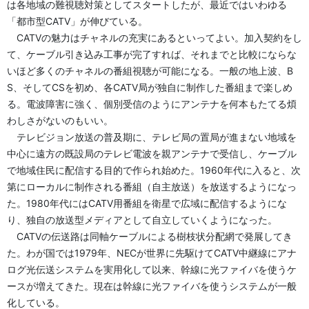
は各地域の難視聴対策としてスタートしたが、最近ではいわゆる
「都市型CATV」が伸びている。
CATVの魅力はチャネルの充実にあるといってよい。加入契約をし
て、ケーブル引き込み工事が完了すれば、それまでと比較にならな
いほど多くのチャネルの番組視聴が可能になる。一般の地上波、B
S、そしてCSを初め、各CATV局が独自に制作した番組まで楽しめ
る。電波障害に強く、個別受信のようにアンテナを何本もたてる煩
わしさがないのもいい。
テレビジョン放送の普及期に、テレビ局の置局が進まない地域を
中心に遠方の既設局のテレビ電波を親アンテナで受信し、ケーブル
で地域住民に配信する目的で作られ始めた。1960年代に入ると、次
第にローカルに制作される番組（自主放送）を放送するようになっ
た。1980年代にはCATV用番組を衛星で広域に配信するようにな
り、独自の放送型メディアとして自立していくようになった。
CATVの伝送路は同軸ケーブルによる樹枝状分配網で発展してき
た。わが国では1979年、NECが世界に先駆けてCATV中継線にアナ
ログ光伝送システムを実用化して以来、幹線に光ファイバを使うケ
ースが増えてきた。現在は幹線に光ファイバを使うシステムが一般
化している。