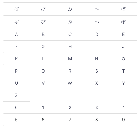
ば
び
ぶ
べ
ぼ
ぱ
ぴ
ぷ
ぺ
ぽ
A
B
C
D
E
F
G
H
I
J
K
L
M
N
O
P
Q
R
S
T
U
V
W
X
Y
Z
0
1
2
3
4
5
6
7
8
9