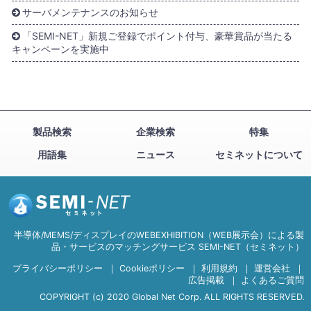
サーバメンテナンスのお知らせ
「SEMI-NET」新規ご登録でポイント付与、豪華賞品が当たる
キャンペーンを実施中
製品検索
企業検索
特集
用語集
ニュース
セミネットについて
半導体/MEMS/ディスプレイのWEBEXHIBITION（WEB展示会）による製
品・サービスのマッチングサービス SEMI-NET（セミネット）
プライバシーポリシー
｜
Cookieポリシー
｜
利用規約
｜
運営会社
｜
広告掲載
｜
よくあるご質問
COPYRIGHT (c) 2020 Global Net Corp. ALL RIGHTS RESERVED.