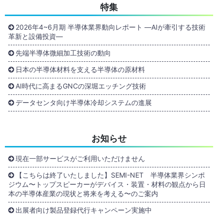
特集
2026年4~6月期 半導体業界動向レポート ―AIが牽引する技術
革新と設備投資―
先端半導体微細加工技術の動向
日本の半導体材料を支える半導体の原材料
AI時代に高まるGNCの深堀エッチング技術
データセンタ向け半導体冷却システムの進展
お知らせ
現在一部サービスがご利用いただけません
【こちらは終了いたしました】SEMI-NET 半導体業界シンポ
ジウム〜トップスピーカーがデバイス・装置・材料の観点から日
本の半導体産業の現状と将来を考える〜のご案内
出展者向け製品登録代行キャンペーン実施中