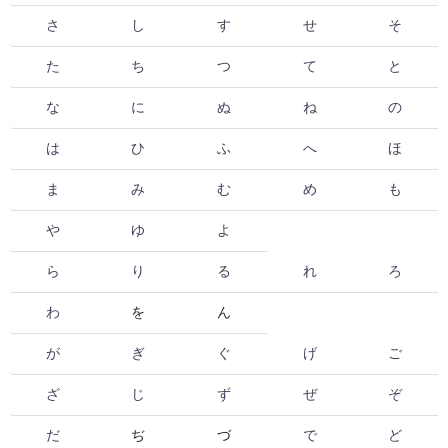
さ
し
す
せ
そ
た
ち
つ
て
と
な
に
ぬ
ね
の
は
ひ
ふ
へ
ほ
ま
み
む
め
も
や
ゆ
よ
ら
り
る
れ
ろ
わ
を
ん
が
ぎ
ぐ
げ
ご
ざ
じ
ず
ぜ
ぞ
だ
ぢ
づ
で
ど