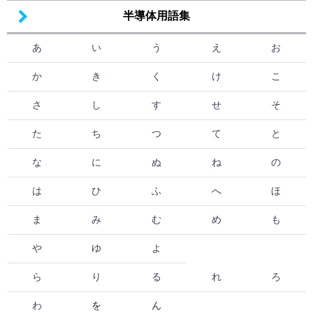
半導体用語集
あ
い
う
え
お
か
き
く
け
こ
さ
し
す
せ
そ
た
ち
つ
て
と
な
に
ぬ
ね
の
は
ひ
ふ
へ
ほ
ま
み
む
め
も
や
ゆ
よ
ら
り
る
れ
ろ
わ
を
ん