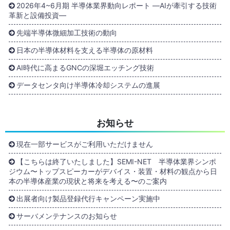
2026年4~6月期 半導体業界動向レポート ―AIが牽引する技術
革新と設備投資―
先端半導体微細加工技術の動向
日本の半導体材料を支える半導体の原材料
AI時代に高まるGNCの深堀エッチング技術
データセンタ向け半導体冷却システムの進展
お知らせ
現在一部サービスがご利用いただけません
【こちらは終了いたしました】SEMI-NET 半導体業界シンポ
ジウム〜トップスピーカーがデバイス・装置・材料の観点から日
本の半導体産業の現状と将来を考える〜のご案内
出展者向け製品登録代行キャンペーン実施中
サーバメンテナンスのお知らせ