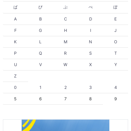
ぱ
ぴ
ぷ
ぺ
ぽ
A
B
C
D
E
F
G
H
I
J
K
L
M
N
O
P
Q
R
S
T
U
V
W
X
Y
Z
0
1
2
3
4
5
6
7
8
9