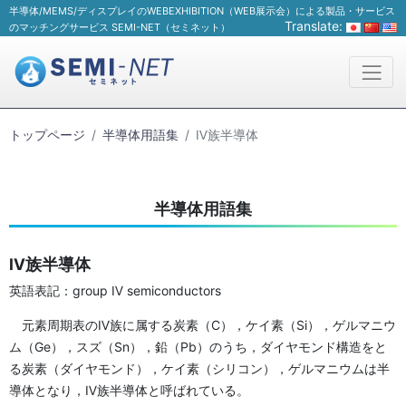
半導体/MEMS/ディスプレイのWEBEXHIBITION（WEB展示会）による製品・サービス
Translate:
のマッチングサービス SEMI-NET（セミネット）
トップページ
半導体用語集
Ⅳ族半導体
半導体用語集
Ⅳ族半導体
英語表記：group Ⅳ semiconductors
元素周期表のⅣ族に属する炭素（C），ケイ素（Si），ゲルマニウ
ム（Ge），スズ（Sn），鉛（Pb）のうち，ダイヤモンド構造をと
る炭素（ダイヤモンド），ケイ素（シリコン），ゲルマニウムは半
導体となり，Ⅳ族半導体と呼ばれている。