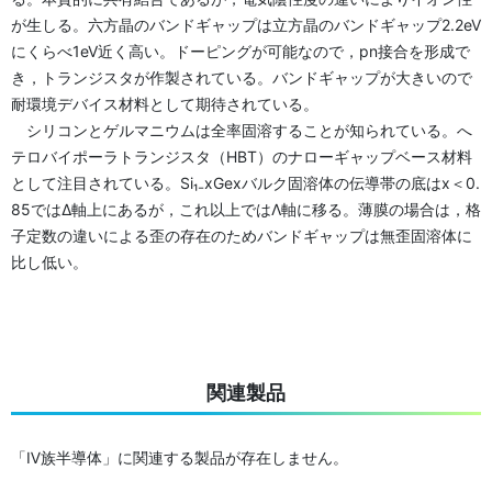
が生しる。六方晶のバンドギャップは立方晶のバンドギャップ2.2eV
にくらべ1eV近く高い。ドーピングが可能なので，pn接合を形成で
き，トランジスタが作製されている。バンドギャップが大きいので
耐環境デバイス材料として期待されている。
シリコンとゲルマニウムは全率固溶することが知られている。へ
テロバイポーラトランジスタ（HBT）のナローギャップベース材料
として注目されている。Si₁₋xGexバルク固溶体の伝導帯の底はx＜0.
85ではΔ軸上にあるが，これ以上ではΛ軸に移る。薄膜の場合は，格
子定数の違いによる歪の存在のためバンドギャップは無歪固溶体に
比し低い。
関連製品
「Ⅳ族半導体」に関連する製品が存在しません。