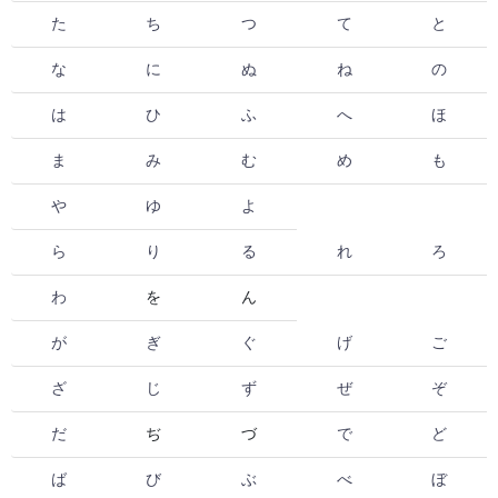
た
ち
つ
て
と
な
に
ぬ
ね
の
は
ひ
ふ
へ
ほ
ま
み
む
め
も
や
ゆ
よ
ら
り
る
れ
ろ
わ
を
ん
が
ぎ
ぐ
げ
ご
ざ
じ
ず
ぜ
ぞ
だ
ぢ
づ
で
ど
ば
び
ぶ
べ
ぼ