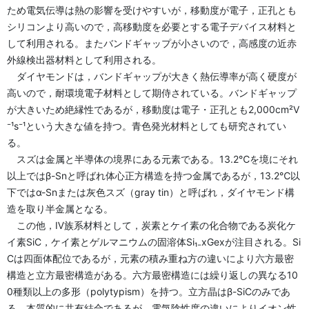
ため電気伝導は熱の影響を受けやすいが，移動度が電子，正孔とも
シリコンより高いので，高移動度を必要とする電子デバイス材料と
して利用される。またバンドギャップが小さいので，高感度の近赤
外線検出器材料として利用される。
ダイヤモンドは，バンドギャップが大きく熱伝導率が高く硬度が
高いので，耐環境電子材料として期侍されている。バンドギャップ
が大きいため絶縁性であるが，移動度は電子・正孔とも2,000cm²V
⁻¹s⁻¹という大きな値を持つ。青色発光材料としても研究されてい
る。
スズは金属と半導体の境界にある元素である。13.2℃を境にそれ
以上ではβ-Snと呼ばれ体心正方構造を持つ金属であるが，13.2℃以
下ではα-Snまたは灰色スズ（gray tin）と呼ばれ，ダイヤモンド構
造を取り半金属となる。
この他，Ⅳ族系材料として，炭素とケイ素の化合物である炭化ケ
イ素SiC，ケイ素とゲルマニウムの固溶体Si₁₋xGexが注目される。Si
Cは四面体配位であるが，元素の積み重ね方の違いにより六方最密
構造と立方最密構造がある。六方最密構造には繰り返しの異なる10
0種類以上の多形（polytypism）を持つ。立方晶はβ-SiCのみであ
る。本質的に共有結合であるが，電気陰性度の違いによりイオン性