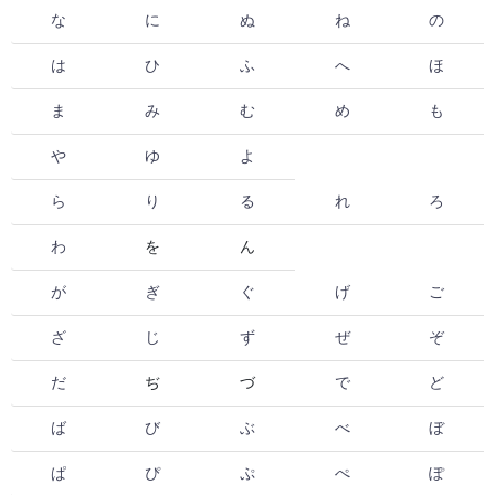
な
に
ぬ
ね
の
は
ひ
ふ
へ
ほ
ま
み
む
め
も
や
ゆ
よ
ら
り
る
れ
ろ
わ
を
ん
が
ぎ
ぐ
げ
ご
ざ
じ
ず
ぜ
ぞ
だ
ぢ
づ
で
ど
ば
び
ぶ
べ
ぼ
ぱ
ぴ
ぷ
ぺ
ぽ