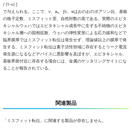
/ (1-ν) ]
で与えられる。ここで、ν、aₛ、⨍c、eはおのおのポアソン比、基板
の格子定数、ミスフィット歪、自然対数の底である。実際のエピタ
キシャルウェハではエピタキシャル成長中に生ずる不純物のエピタ
キシャル層への固相拡散、ウェハの弾性変形による応力緩和などで
臨界膜厚ではミスフィット転位は発生せず、理論値以上の膜厚で発
生する。ミスフィット転位は素子活性領域に存在するとリーク電流
発生源になるなどデバイスに悪影響を及ぼすが、エピタキシャル、
基板界面付近に存在する場合には、金属のゲッタリングサイトにな
ることが報告されている。
関連製品
「ミスフィット転位」に関連する製品が存在しません。