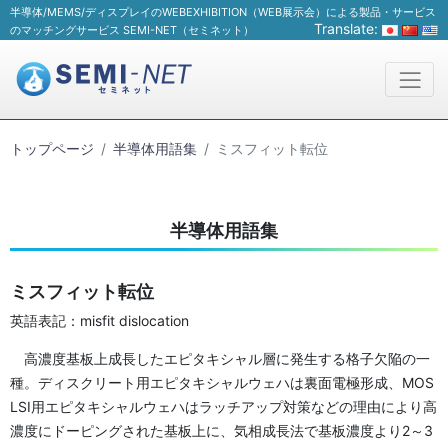
半導体/MEMS/ディスプレイのWEBEXHIBITION（WEB展示会）による製品・サービス
Translate:
のマッチングサービス SEMI-NET（セミネット）
トップページ
半導体用語集
ミスフィット転位
半導体用語集
ミスフィット転位
英語表記：misfit dislocation
高濃度基板上成長したエピタキシャル層に発生する格子欠陥の一
種。ディスクリート用エピタキシャルウェハは裏面電極形成、MOS
LSI用エピタキシャルウェハはラッチアップ対策などの理由により高
濃度にドーピングされた基板上に、気相成長法で基板濃度より2～3