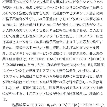
桁低濃度のエピタキシャル成長層を形成したエピタキシャルウェハ
が使用される。高濃度基板はドーパントとシリコンの原子半径差に
応じて格子定数が変化するため、低濃度のエピタキシャル層との間
に格子不整合が生ずる。格子不整合によりエピタキシャル層と基板
界面には、それを解消する方向に応力が発生し、その応力がシリコ
ンの降伏応力より大きくなると界面に転位が発生するが、このよう
にして発生した転位がミスフィット転位である。ミスフィット転位
は基板とエピタキシャル層の格子不整合により生じる応力で発生す
るため、基板中のドーパント種、濃度、およびエピタキシャル膜
厚、エピタキシャル層ドーピング濃度により影響される。各元素の
共有結合半径は、Sb (0.136) > As (0.118) > Si (0.117) > P (0.110) >
B (0.088 nm) のため、Siと共有結合半径差が大きいSb、Bを高濃度
にドーピングした基板でミスフィット転位は発生しやすい。また、
ミスフィット転位はエピタキシャル成長膜厚にも左右される。膜厚
が薄い場合はエピタキシャル成長層の格子が弾性変形し、転位は発
生しないが、膜厚が厚くなり、臨界膜厚を超えるとミスフィット転
位が発生する。ミスフィット転位が発生する臨界膜厚は、理論的に
は、
臨界膜厚 = - [ (1-2ν)・aₛ /4π・(1-ν) 2・⨍c ]・ln [ 2π・e・⨍c