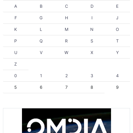
A
B
C
D
E
F
G
H
I
J
K
L
M
N
O
P
Q
R
S
T
U
V
W
X
Y
Z
0
1
2
3
4
5
6
7
8
9