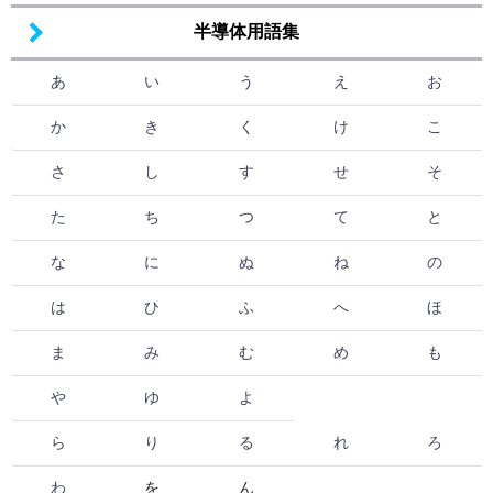
半導体用語集
あ
い
う
え
お
か
き
く
け
こ
さ
し
す
せ
そ
た
ち
つ
て
と
な
に
ぬ
ね
の
は
ひ
ふ
へ
ほ
ま
み
む
め
も
や
ゆ
よ
ら
り
る
れ
ろ
わ
を
ん