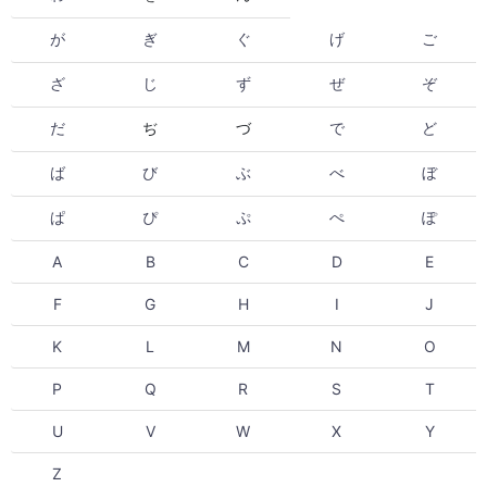
が
ぎ
ぐ
げ
ご
ざ
じ
ず
ぜ
ぞ
だ
ぢ
づ
で
ど
ば
び
ぶ
べ
ぼ
ぱ
ぴ
ぷ
ぺ
ぽ
A
B
C
D
E
F
G
H
I
J
K
L
M
N
O
P
Q
R
S
T
U
V
W
X
Y
Z