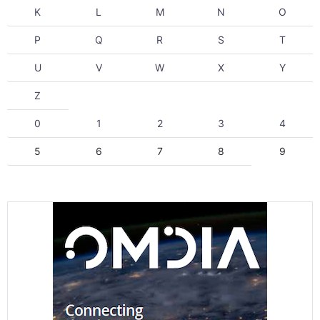
K
L
M
N
O
P
Q
R
S
T
U
V
W
X
Y
Z
0
1
2
3
4
5
6
7
8
9