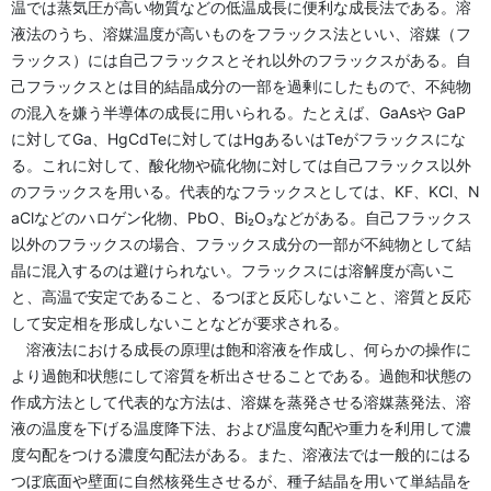
温では蒸気圧が高い物質などの低温成長に便利な成長法である。溶
液法のうち、溶媒温度が高いものをフラックス法といい、溶媒（フ
ラックス）には自己フラックスとそれ以外のフラックスがある。自
己フラックスとは目的結晶成分の一部を過剰にしたもので、不純物
の混入を嫌う半導体の成長に用いられる。たとえば、GaAsや GaP
に対してGa、HgCdTeに対してはHgあるいはTeがフラックスにな
る。これに対して、酸化物や硫化物に対しては自己フラックス以外
のフラックスを用いる。代表的なフラックスとしては、KF、KCl、N
aClなどのハロゲン化物、PbO、Bi₂O₃などがある。自己フラックス
以外のフラックスの場合、フラックス成分の一部が不純物として結
晶に混入するのは避けられない。フラックスには溶解度が高いこ
と、高温で安定であること、るつぼと反応しないこと、溶質と反応
して安定相を形成しないことなどが要求される。
溶液法における成長の原理は飽和溶液を作成し、何らかの操作に
より過飽和状態にして溶質を析出させることである。過飽和状態の
作成方法として代表的な方法は、溶媒を蒸発させる溶媒蒸発法、溶
液の温度を下げる温度降下法、および温度勾配や重力を利用して濃
度勾配をつける濃度勾配法がある。また、溶液法では一般的にはる
つぼ底面や壁面に自然核発生させるが、種子結晶を用いて単結晶を