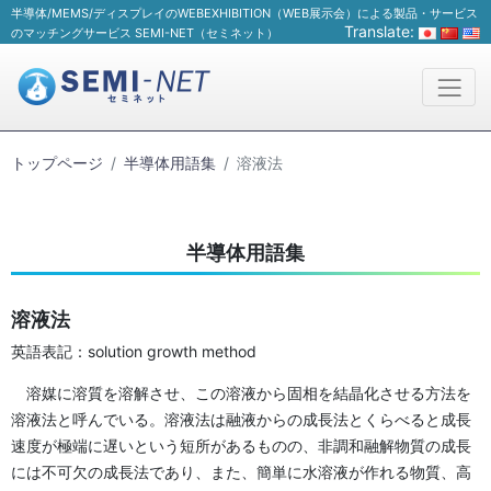
半導体/MEMS/ディスプレイのWEBEXHIBITION（WEB展示会）による製品・サービス
Translate:
のマッチングサービス SEMI-NET（セミネット）
トップページ
半導体用語集
溶液法
半導体用語集
溶液法
英語表記：solution growth method
溶媒に溶質を溶解させ、この溶液から固相を結晶化させる方法を
溶液法と呼んでいる。溶液法は融液からの成長法とくらべると成長
速度が極端に遅いという短所があるものの、非調和融解物質の成長
には不可欠の成長法であり、また、簡単に水溶液が作れる物質、高