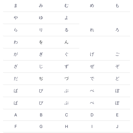
ま
み
む
め
も
や
ゆ
よ
ら
り
る
れ
ろ
わ
を
ん
が
ぎ
ぐ
げ
ご
ざ
じ
ず
ぜ
ぞ
だ
ぢ
づ
で
ど
ば
び
ぶ
べ
ぼ
ぱ
ぴ
ぷ
ぺ
ぽ
A
B
C
D
E
F
G
H
I
J