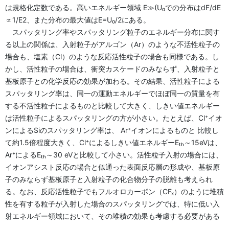
は規格化定数である。高いエネルギー領域 E≫(U₀での分布はdF/dE
∝1/E2、また分布の最大値はE=U₀/2にある。
スパッタリング率やスパッタリング粒子のエネルギー分布に関す
る以上の関係は、入射粒子がアルゴン（Ar）のような不活性粒子の
場合も、塩素（Cl）のような反応活性粒子の場合も同様である。し
かし、活性粒子の場合は、衝突カスケードのみならず、入射粒子と
基板原子との化学反応の効果が加わる。その結果、活性粒子による
スパッタリング率は、同一の運動エネルギーでほぼ同一の質量を有
する不活性粒子によるものと比較して大きく、しきい値エネルギー
は活性粒子によるスパッタリングの方が小さい。たとえば、Cl⁺イオ
ンによるSiのスパッタリング率は、 Ar⁺イオンによるものと 比較し
て約1.5倍程度大きく、Cl⁺によるしきい値エネルギーEₜₕ～15eVは、
Ar⁺によるEₜₕ～30 eVと比較して小さい。活性粒子入射の場合には、
イオンアシスト反応の場合と似通った表面反応層の形成や、基板原
子のみならず基板原子と入射粒子の化合物分子の脱離も考えられ
る。なお、反応活性粒子でもフルオロカーボン（CFₓ）のように堆積
性を有する粒子が入射した場合のスパッタリングでは、特に低い入
射エネルギー領域において、その堆積の効果も考慮する必要がある