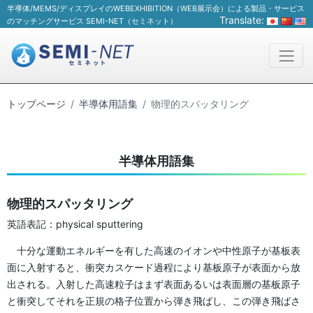
半導体/MEMS/ディスプレイのWEBEXHIBITION（WEB展示会）による製品・サービス
Translate:
のマッチングサービス SEMI-NET（セミネット）
トップページ
半導体用語集
物理的スパッタリング
半導体用語集
物理的スパッタリング
英語表記：physical sputtering
十分な運動エネルギーを有した高速のイオンや中性原子が基板表
面に入射すると、衝突カスケード過程により基板原子が表面から放
出される。入射した高速粒子はまず表面あるいは表面層の基板原子
と衝突してそれを正規の格子位置から弾き飛ばし、この弾き飛ばさ