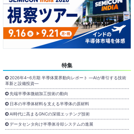
特集
2026年4~6月期 半導体業界動向レポート ―AIが牽引する技術
革新と設備投資―
先端半導体微細加工技術の動向
日本の半導体材料を支える半導体の原材料
AI時代に高まるGNCの深堀エッチング技術
データセンタ向け半導体冷却システムの進展