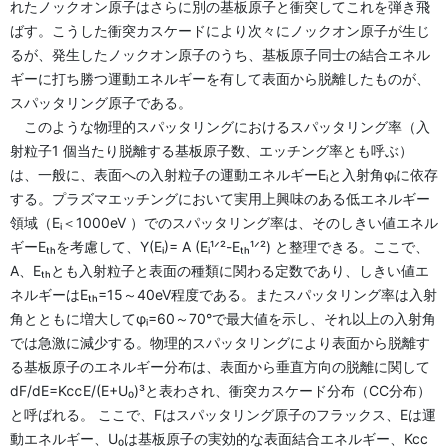
れたノックオン原子はさらに別の基板原子と衝突してこれを弾き飛
ばす。こうした衝突カスケードにより次々にノックオン原子が生じ
るが、発生したノックオン原子のうち、基板原子同士の結合エネル
ギーに打ち勝つ運動エネルギーを有して表面から脱離したものが、
スパッタリング原子である。
このような物理的スパッタリングにおけるスパッタリング率（入
射粒子1 個当たり脱離する基板原子数、エッチング率とも呼ぶ）
は、一般に、表面への入射粒子の運動エネルギーEᵢと入射角φᵢに依存
する。プラズマエッチングにおいて実用上興味のある低エネルギー
領域（Eᵢ＜1000eV ）でのスパッタリング率は、そのしきい値エネル
ギーEₜₕを考慮して、Y(Eᵢ)= A (Eᵢ¹ᐟ²-Eₜₕ¹ᐟ²) と整理できる。ここで、
A、Eₜₕとも入射粒子と表面の種類に関わる定数であり、しきい値エ
ネルギーはEₜₕ=15～40eV程度である。またスパッタリング率は入射
角とともに増大してφᵢ=60～70°で最大値を示し、それ以上の入射角
では急激に減少する。物理的スパッタリングにより表面から脱離す
る基板原子のエネルギー分布は、表面から垂直方向の脱離に関して
dF/dE=KⅽⅽE/(E+U₀)³と表わされ、衝突カスケード分布（CC分布）
と呼ばれる。 ここで、Fはスパッタリング原子のフラックス、Eは運
動エネルギー、U₀は基板原子の実効的な表面結合エネルギー、Kcc