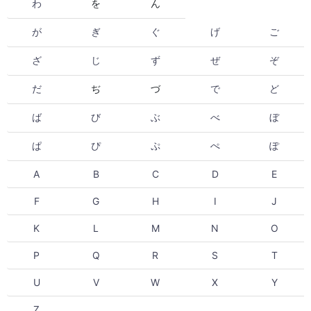
わ
を
ん
が
ぎ
ぐ
げ
ご
ざ
じ
ず
ぜ
ぞ
だ
ぢ
づ
で
ど
ば
び
ぶ
べ
ぼ
ぱ
ぴ
ぷ
ぺ
ぽ
A
B
C
D
E
F
G
H
I
J
K
L
M
N
O
P
Q
R
S
T
U
V
W
X
Y
Z