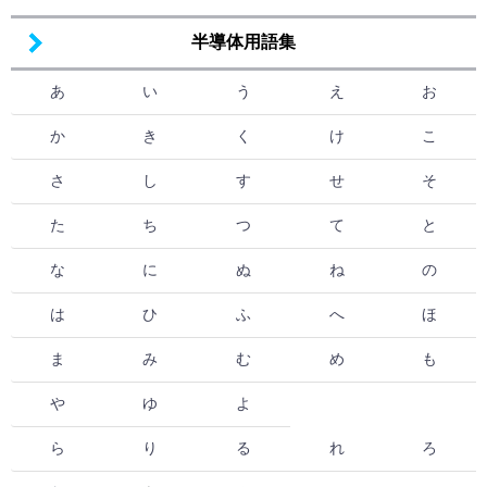
半導体用語集
あ
い
う
え
お
か
き
く
け
こ
さ
し
す
せ
そ
た
ち
つ
て
と
な
に
ぬ
ね
の
は
ひ
ふ
へ
ほ
ま
み
む
め
も
や
ゆ
よ
ら
り
る
れ
ろ